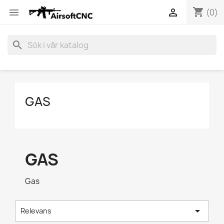
shopping_cart


(0)
search
GAS
GAS
Gas

Relevans