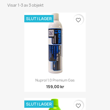
Visar 1-3 av 3 objekt
SLUT I LAGER
favorite_border
Nuprol 1.0 Premium Gas
159,00 kr
SLUT I LAGER
favorite_border