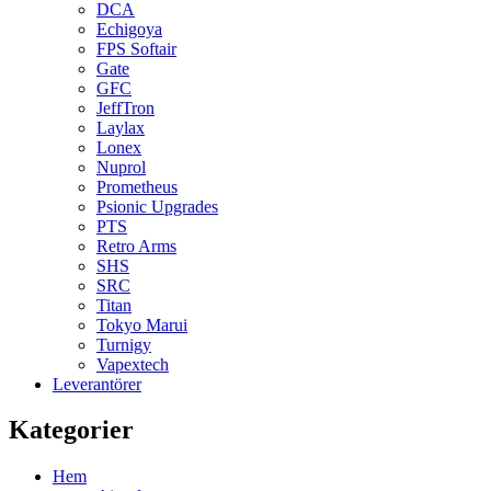
DCA
Echigoya
FPS Softair
Gate
GFC
JeffTron
Laylax
Lonex
Nuprol
Prometheus
Psionic Upgrades
PTS
Retro Arms
SHS
SRC
Titan
Tokyo Marui
Turnigy
Vapextech
Leverantörer
Kategorier
Hem