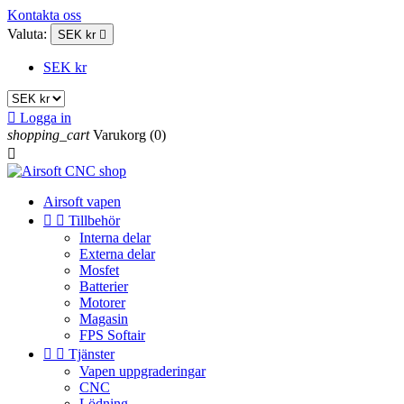
Kontakta oss
Valuta:
SEK kr

SEK kr

Logga in
shopping_cart
Varukorg
(0)

Airsoft vapen


Tillbehör
Interna delar
Externa delar
Mosfet
Batterier
Motorer
Magasin
FPS Softair


Tjänster
Vapen uppgraderingar
CNC
Lödning