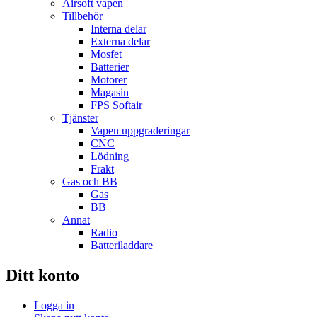
Airsoft vapen
Tillbehör
Interna delar
Externa delar
Mosfet
Batterier
Motorer
Magasin
FPS Softair
Tjänster
Vapen uppgraderingar
CNC
Lödning
Frakt
Gas och BB
Gas
BB
Annat
Radio
Batteriladdare
Ditt konto
Logga in