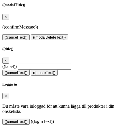
((modalTitle))
×
((confirmMessage))
((cancelText))
((modalDeleteText))
((title))
×
((label))
((cancelText))
((createText))
Logga in
×
Du måste vara inloggad för att kunna lägga till produkter i din
önskelista.
((loginText))
((cancelText))