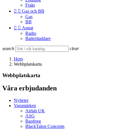
Frakt


Gas och BB
Gas
BB


Annat
Radio
Batteriladdare
search
clear
Hem
Webbplatskarta
Webbplatskarta
Våra erbjudanden
Nyheter
Varumärken
Airlab UK
ASG
Baofeng
BlackTalon Concepts