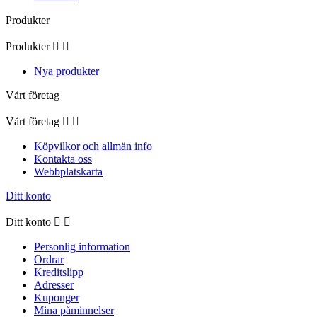
Produkter
Produkter


Nya produkter
Vårt företag
Vårt företag


Köpvilkor och allmän info
Kontakta oss
Webbplatskarta
Ditt konto
Ditt konto


Personlig information
Ordrar
Kreditslipp
Adresser
Kuponger
Mina påminnelser