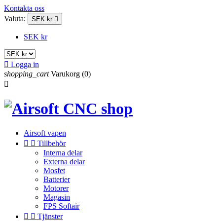
Kontakta oss
Valuta:
SEK kr

SEK kr

Logga in
shopping_cart
Varukorg
(0)

Airsoft vapen


Tillbehör
Interna delar
Externa delar
Mosfet
Batterier
Motorer
Magasin
FPS Softair


Tjänster