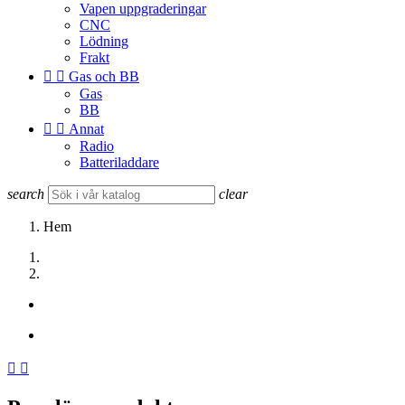
Vapen uppgraderingar
CNC
Lödning
Frakt


Gas och BB
Gas
BB


Annat
Radio
Batteriladdare
search
clear
Hem

