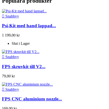
Populära produkter

Snabbvy
Psi-Kit med hand lappad...
1 199,00 kr
Slut i Lager

Snabbvy
FPS skruvkit till V2...
79,00 kr

Snabbvy
FPS CNC aluminium nozzle...
169,00 kr