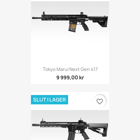
Tokyo Marui Next Gen 417
9 999,00 kr
SLUT I LAGER
favorite_border