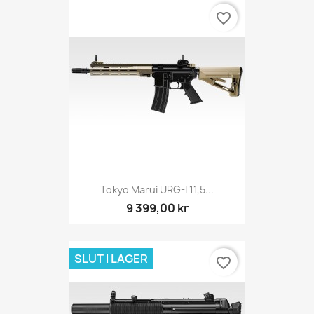
favorite_border
Tokyo Marui URG-I 11,5...
9 399,00 kr
SLUT I LAGER
favorite_border