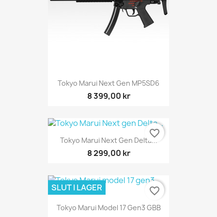
Tokyo Marui Next Gen MP5SD6
8 399,00 kr
favorite_border
Tokyo Marui Next Gen Delta...
8 299,00 kr
SLUT I LAGER
favorite_border
Tokyo Marui Model 17 Gen3 GBB