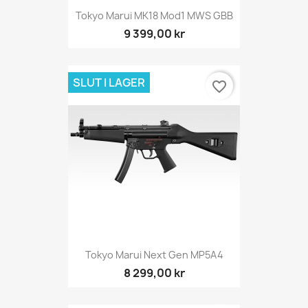
Tokyo Marui MK18 Mod1 MWS GBB
9 399,00 kr
SLUT I LAGER
favorite_border
Tokyo Marui Next Gen MP5A4
8 299,00 kr