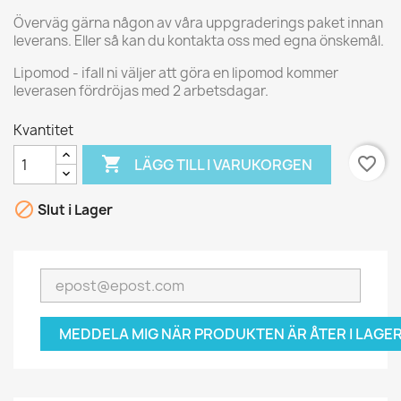
Överväg gärna någon av våra uppgraderings paket innan
leverans. Eller så kan du kontakta oss med egna önskemål.
Lipomod - ifall ni väljer att göra en lipomod kommer
leverasen fördröjas med 2 arbetsdagar.
Kvantitet

favorite_border
LÄGG TILL I VARUKORGEN

Slut i Lager
MEDDELA MIG NÄR PRODUKTEN ÄR ÅTER I LAGER