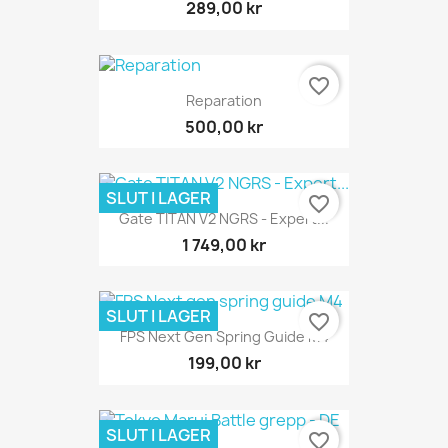
289,00 kr
favorite_border
Reparation
500,00 kr
SLUT I LAGER
favorite_border
Gate TITAN V2 NGRS - Expert...
1 749,00 kr
SLUT I LAGER
favorite_border
FPS Next Gen Spring Guide M4
199,00 kr
SLUT I LAGER
favorite_border