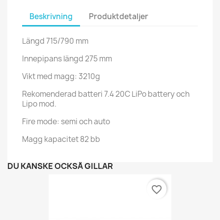
Beskrivning
Produktdetaljer
Längd 715/790 mm
Innepipans längd 275 mm
Vikt med magg: 3210g
Rekomenderad batteri 7.4 20C LiPo battery och
Lipo mod.
Fire mode: semi och auto
Magg kapacitet 82 bb
DU KANSKE OCKSÅ GILLAR
favorite_border