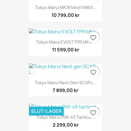
Tokyo Marui MK18 Mod1 MWS...
10 799,00 kr
favorite_border
Tokyo Marui EVOLT FPR MK4...
11 599,00 kr
favorite_border
Tokyo Marui Next Gen SCAR L...
7 899,00 kr
SLUT I LAGER
favorite_border
Tokyo Marui FNX-45 Tactical...
2 299,00 kr