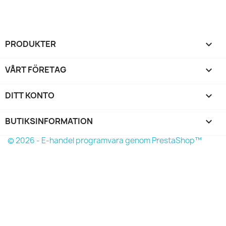
PRODUKTER

VÅRT FÖRETAG

DITT KONTO

BUTIKSINFORMATION
keyboard_arrow_down
© 2026 - E-handel programvara genom PrestaShop™