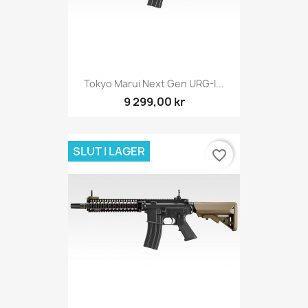
Tokyo Marui Next Gen URG-I...
9 299,00 kr
SLUT I LAGER
favorite_border