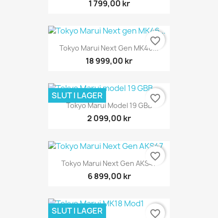
1 799,00 kr
favorite_border
Tokyo Marui Next Gen MK46...
18 999,00 kr
SLUT I LAGER
favorite_border
Tokyo Marui Model 19 GBB
2 099,00 kr
favorite_border
Tokyo Marui Next Gen AKS47
6 899,00 kr
SLUT I LAGER
favorite_border