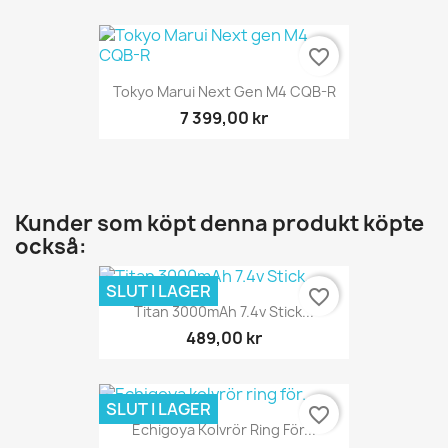
favorite_border
Tokyo Marui Next Gen M4 CQB-R
7 399,00 kr
Kunder som köpt denna produkt köpte
också:
SLUT I LAGER
favorite_border
Titan 3000mAh 7.4v Stick...
489,00 kr
SLUT I LAGER
favorite_border
Echigoya Kolvrör Ring För...