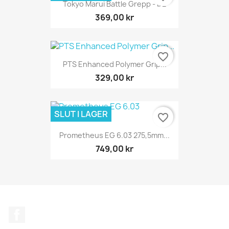
Tokyo Marui Battle Grepp - DE
369,00 kr
favorite_border
PTS Enhanced Polymer Grip...
329,00 kr
SLUT I LAGER
favorite_border
Prometheus EG 6.03 275,5mm...
749,00 kr
Facebook