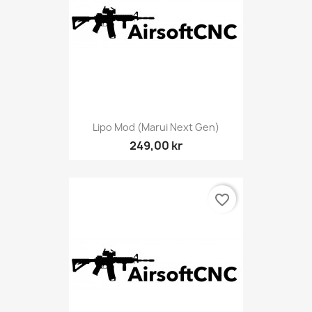
Lipo Mod (Marui Next Gen)
249,00 kr
favorite_border