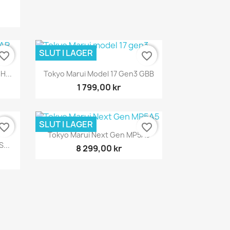
SLUT I LAGER
vorite_border
favorite_border
Snabbvy

H...
Tokyo Marui Model 17 Gen3 GBB
1 799,00 kr
SLUT I LAGER
vorite_border
favorite_border
Snabbvy

Tokyo Marui Next Gen MP5A5
...
8 299,00 kr