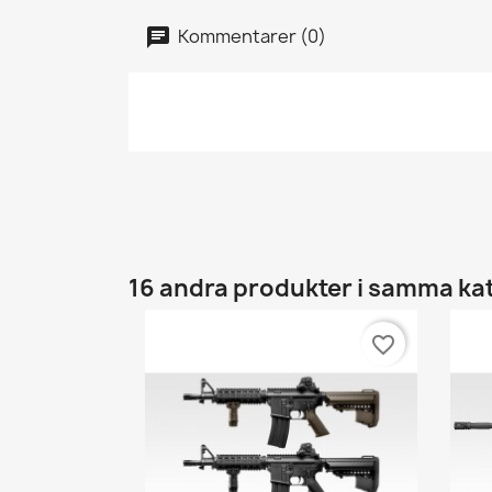
Kommentarer (0)
16 andra produkter i samma ka
favorite_border