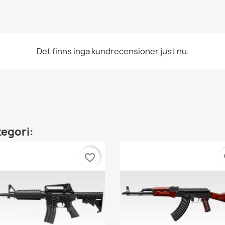
Det finns inga kundrecensioner just nu.
tegori:
favorite_border
fa