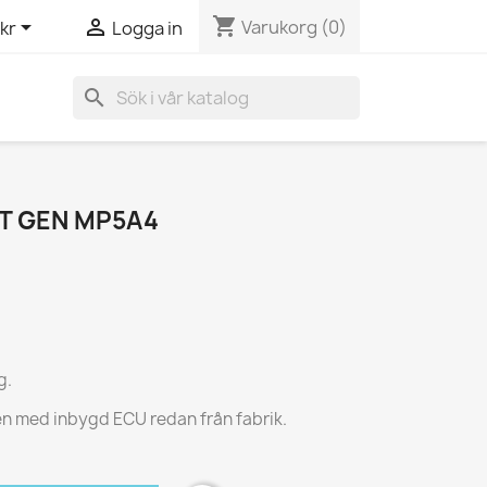
shopping_cart


Varukorg
(0)
kr
Logga in
search
T GEN MP5A4
g.
en med inbygd ECU redan från fabrik.