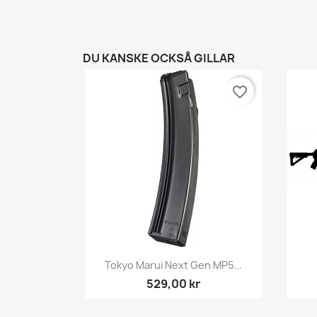
DU KANSKE OCKSÅ GILLAR
favorite_border
Snabbvy

Tokyo Marui Next Gen MP5...
529,00 kr