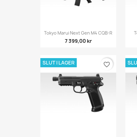
Snabbvy

Tokyo Marui Next Gen M4 CQB-R
T
7 399,00 kr
SLUT I LAGER
SLU
favorite_border