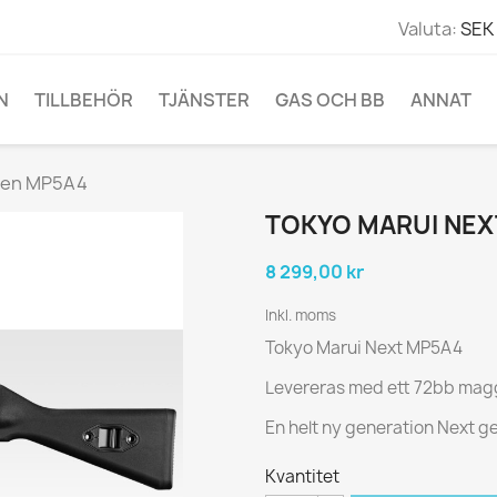
Valuta:
SEK 
N
TILLBEHÖR
TJÄNSTER
GAS OCH BB
ANNAT
 Gen MP5A4
TOKYO MARUI NEX
8 299,00 kr
Inkl. moms
Tokyo Marui Next MP5A4
Levereras med ett 72bb mag
En helt ny generation Next g
Kvantitet