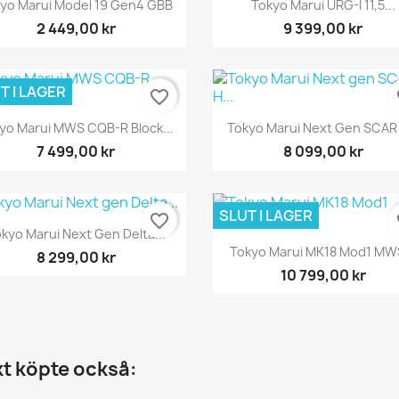
Snabbvy
Snabbvy


yo Marui Model 19 Gen4 GBB
Tokyo Marui URG-I 11,5...
2 449,00 kr
9 399,00 kr
T I LAGER
favorite_border
fa
Snabbvy
Snabbvy


yo Marui MWS CQB-R Block...
Tokyo Marui Next Gen SCAR 
7 499,00 kr
8 099,00 kr
SLUT I LAGER
favorite_border
fa
Snabbvy

kyo Marui Next Gen Delta...
Snabbvy

Tokyo Marui MK18 Mod1 MWS
8 299,00 kr
10 799,00 kr
t köpte också: