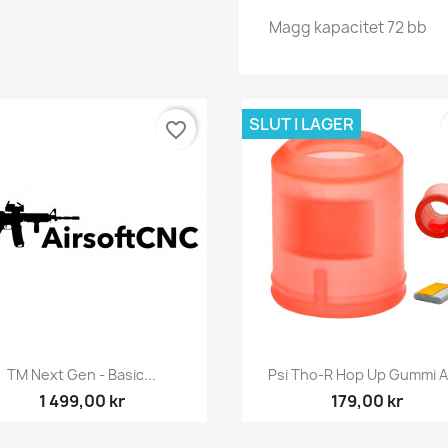
Magg kapacitet 72 bb
SLUT I LAGER
favorite_border
Snabbvy
Snabbvy


TM Next Gen - Basic...
Psi Tho-R Hop Up Gummi 
1 499,00 kr
179,00 kr