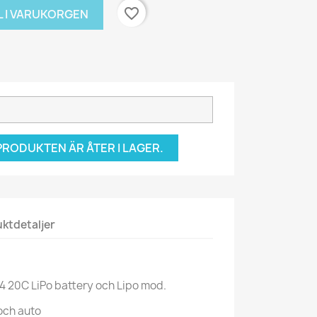
favorite_border
L I VARUKORGEN
RODUKTEN ÄR ÅTER I LAGER.
ktdetaljer
4 20C LiPo battery och Lipo mod.
 och auto