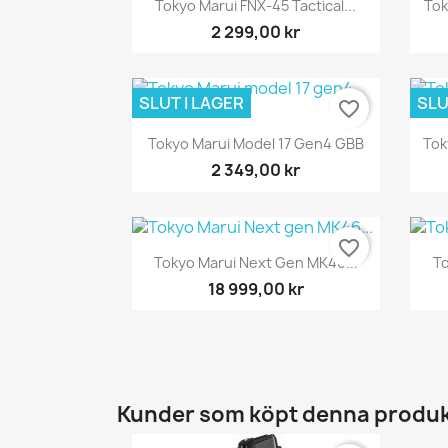
Snabbvy

Tokyo Marui FNX-45 Tactical...
Tok
2 299,00 kr
SLUT I LAGER
SLU
favorite_border
Snabbvy

Tokyo Marui Model 17 Gen4 GBB
Tok
2 349,00 kr
favorite_border
Snabbvy

Tokyo Marui Next Gen MK46...
To
18 999,00 kr
Kunder som köpt denna produk