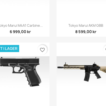
Snabbvy
Snabbvy


okyo Marui M4A1 Carbine...
Tokyo Marui AKM GBB
6 999,00 kr
8 599,00 kr
T I LAGER
favorite_border
fa