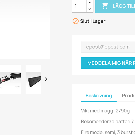

LÄGG TIL

Slut i Lager
MEDDELA MIG NÄR P

Beskrivning
Produ
Vikt med magg: 2790g
Rekomenderad batteri 7.
Fire mode: semi, 3 burst