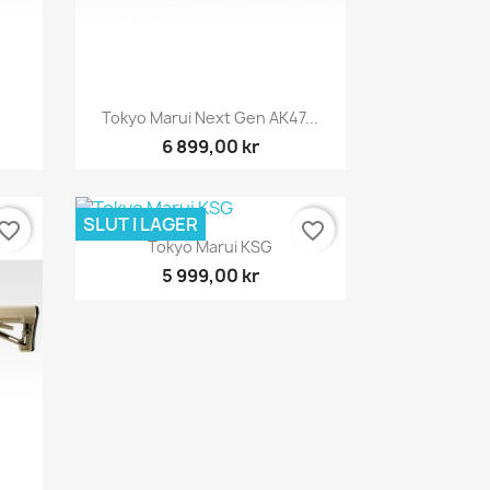
Snabbvy

Tokyo Marui Next Gen AK47...
6 899,00 kr
SLUT I LAGER
vorite_border
favorite_border
Snabbvy

Tokyo Marui KSG
5 999,00 kr