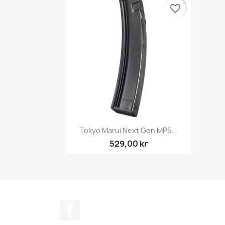
favorite_border
Snabbvy

Tokyo Marui Next Gen MP5...
529,00 kr
Facebook