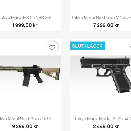
Snabbvy
Snabbvy


Tokyo Marui MK 23 NBB Set
Tokyo Marui Next Gen M4 S
1 999,00 kr
7 299,00 kr
SLUT I LAGER
favorite_border
fa
Snabbvy
Snabbvy


kyo Marui Next Gen URG-I...
Tokyo Marui Model 19 Gen4
9 299,00 kr
2 449,00 kr