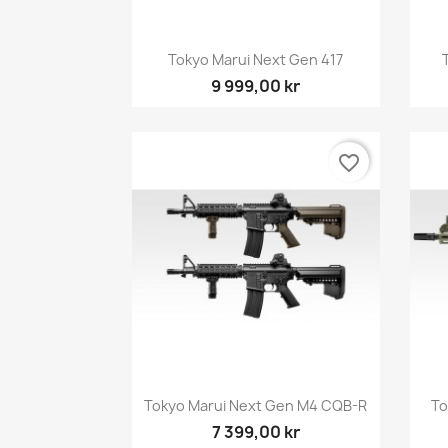
Snabbvy

Tokyo Marui Next Gen 417
9 999,00 kr
favorite_border
Snabbvy

Tokyo Marui Next Gen M4 CQB-R
To
7 399,00 kr