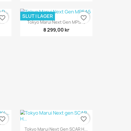
SLUT I LAGER
vorite_border
favorite_border
Snabbvy

...
Tokyo Marui Next Gen MP5A5
8 299,00 kr
vorite_border
favorite_border
...
Snabbvy

Tokyo Marui Next Gen SCAR H...