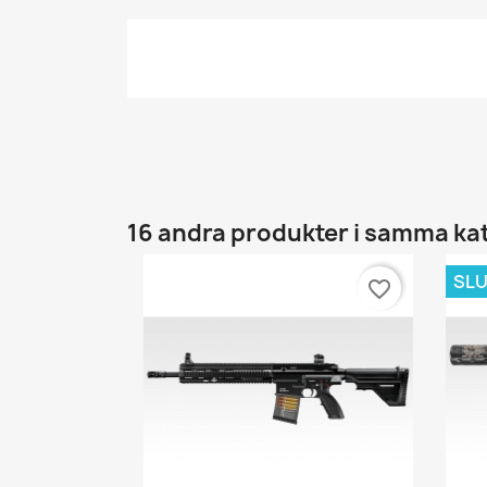
16 andra produkter i samma ka
SLU
favorite_border