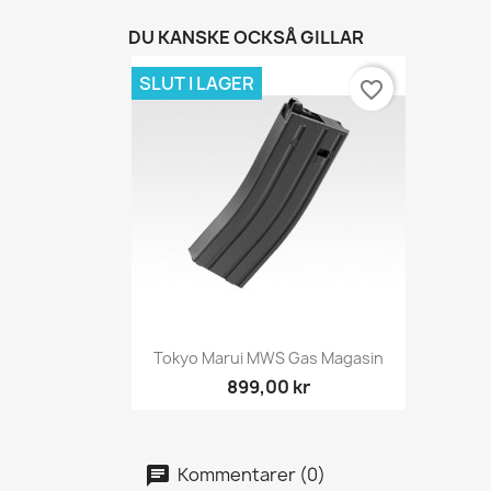
DU KANSKE OCKSÅ GILLAR
SLUT I LAGER
favorite_border
Snabbvy

Tokyo Marui MWS Gas Magasin
899,00 kr
Kommentarer (0)