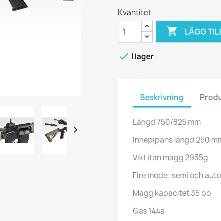
Kvantitet

LÄGG TIL

I lager
Beskrivning
Produ
Längd 750/825 mm

Innepipans längd 250 m
Vikt itan magg 2935g
Fire mode: semi och auto
Magg kapacitet 35 bb
Gas 144a