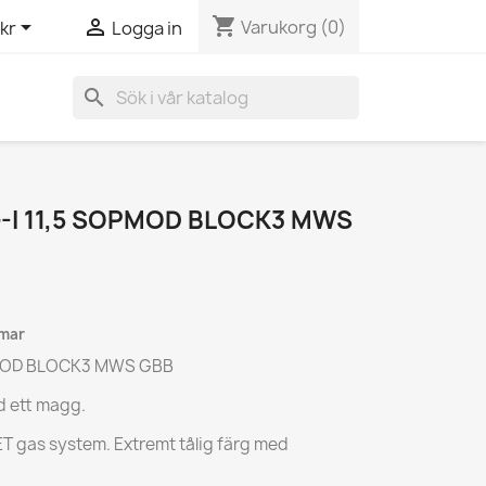
shopping_cart


Varukorg
(0)
kr
Logga in
search
-I 11,5 SOPMOD BLOCK3 MWS
mmar
OPMOD BLOCK3 MWS GBB
d ett magg.
T gas system. Extremt tålig färg med