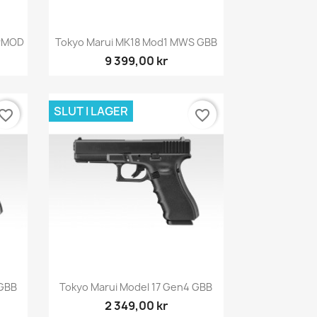
Snabbvy

OPMOD
Tokyo Marui MK18 Mod1 MWS GBB
9 399,00 kr
SLUT I LAGER
vorite_border
favorite_border
Snabbvy

 GBB
Tokyo Marui Model 17 Gen4 GBB
2 349,00 kr