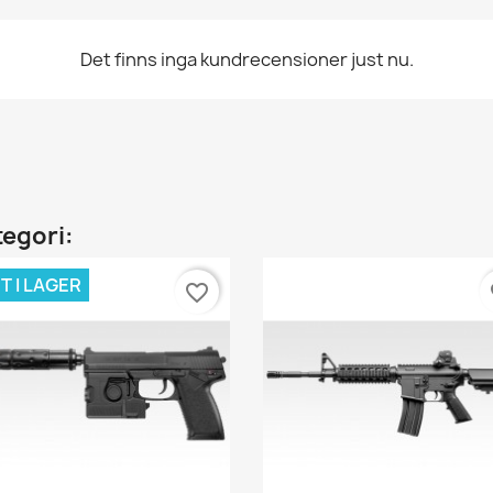
Det finns inga kundrecensioner just nu.
tegori:
T I LAGER
favorite_border
fa