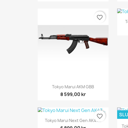
favorite_border
T
Snabbvy

Tokyo Marui AKM GBB
8 599,00 kr
SLU
favorite_border
Snabbvy

Tokyo Marui Next Gen AK47...
Tok