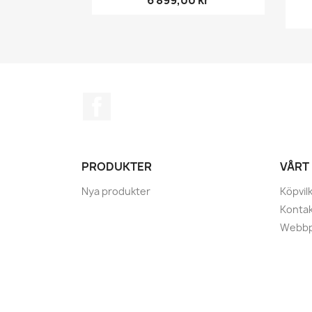
6 899,00 kr
Facebook
PRODUKTER
VÅRT
Nya produkter
Köpvil
Kontak
Webbp