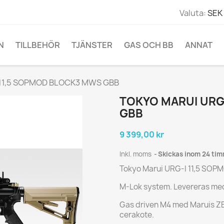
Valuta:
SEK 
N
TILLBEHÖR
TJÄNSTER
GAS OCH BB
ANNAT
I 11,5 SOPMOD BLOCK3 MWS GBB
TOKYO MARUI URG
GBB
9 399,00 kr
Inkl. moms
Skickas inom 24 ti
Tokyo Marui URG-I 11,5 S
M-Lok system. Levereras me
Gas driven M4 med Maruis ZE
cerakote.