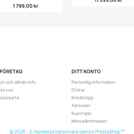
11 599,00 kr
1 799,00 kr
 FÖRETAG
DITT KONTO
kor och allmän info
Personlig information
ta oss
Ordrar
latskarta
Kreditslipp
Adresser
Kuponger
Mina påminnelser
© 2026 - E-handel programvara genom PrestaShop™