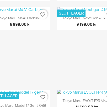
SLUT I LAGER
favorite_border
fa
Snabbvy
Snabbvy


okyo Marui M4A1 Carbine...
Tokyo Marui Next Gen 416 D
6 999,00 kr
9 199,00 kr
T I LAGER
favorite_border
fa
Snabbvy

Tokyo Marui EVOLT FPR MK4
Snabbvy

yo Marui Model 17 Gen3 GBB