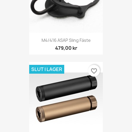
M4/416 ASAP Sling Fäste
479,00 kr
SLUT I LAGER
favorite_border