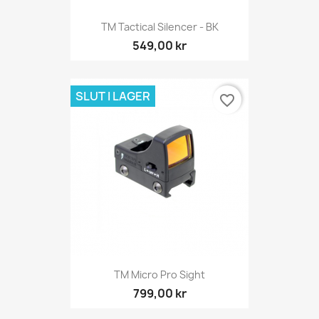
TM Tactical Silencer - BK
549,00 kr
SLUT I LAGER
favorite_border
TM Micro Pro Sight
799,00 kr