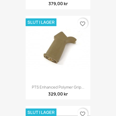
379,00 kr
SLUT I LAGER
favorite_border
PTS Enhanced Polymer Grip...
329,00 kr
SLUT I LAGER
favorite_border