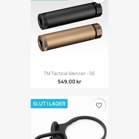
TM Tactical Silencer - DE
549,00 kr
SLUT I LAGER
favorite_border