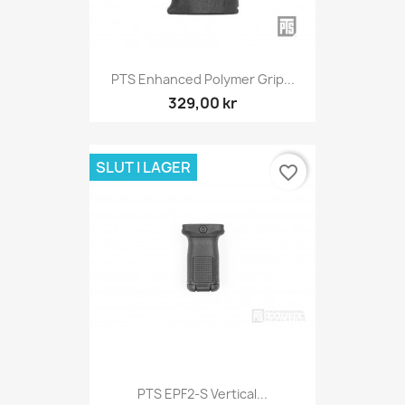
PTS Enhanced Polymer Grip...
329,00 kr
SLUT I LAGER
favorite_border
PTS EPF2-S Vertical...