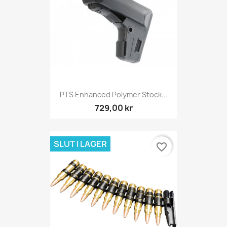
PTS Enhanced Polymer Stock...
729,00 kr
SLUT I LAGER
favorite_border