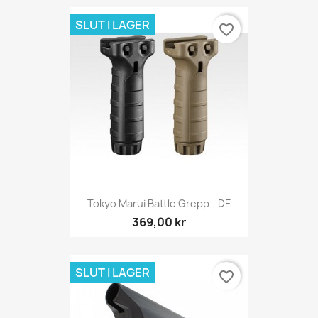
SLUT I LAGER
favorite_border
Tokyo Marui Battle Grepp - DE
369,00 kr
SLUT I LAGER
favorite_border