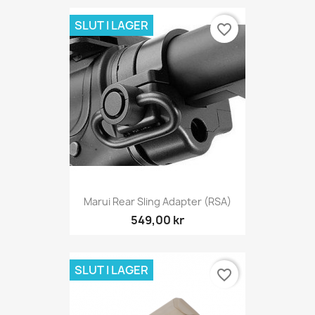
SLUT I LAGER
favorite_border
Marui Rear Sling Adapter (RSA)
549,00 kr
SLUT I LAGER
favorite_border