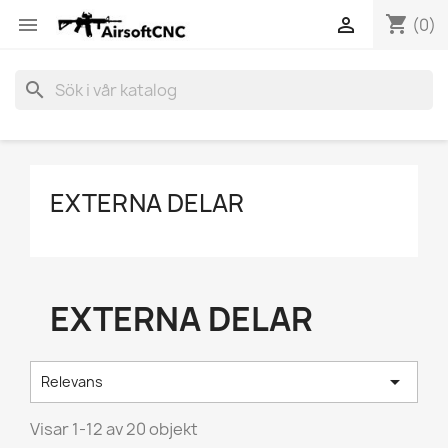
shopping_cart


(0)
search
EXTERNA DELAR
EXTERNA DELAR

Relevans
Visar 1-12 av 20 objekt