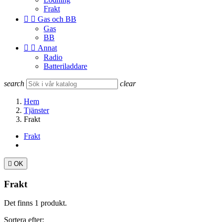
Frakt


Gas och BB
Gas
BB


Annat
Radio
Batteriladdare
search
clear
Hem
Tjänster
Frakt
Frakt

OK
Frakt
Det finns 1 produkt.
Sortera efter: