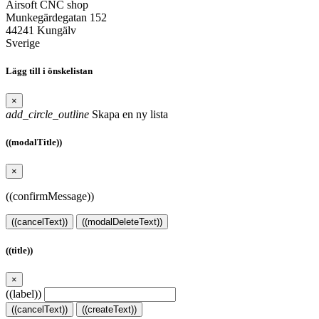
Airsoft CNC shop
Munkegärdegatan 152
44241 Kungälv
Sverige
Lägg till i önskelistan
×
add_circle_outline
Skapa en ny lista
((modalTitle))
×
((confirmMessage))
((cancelText))
((modalDeleteText))
((title))
×
((label))
((cancelText))
((createText))