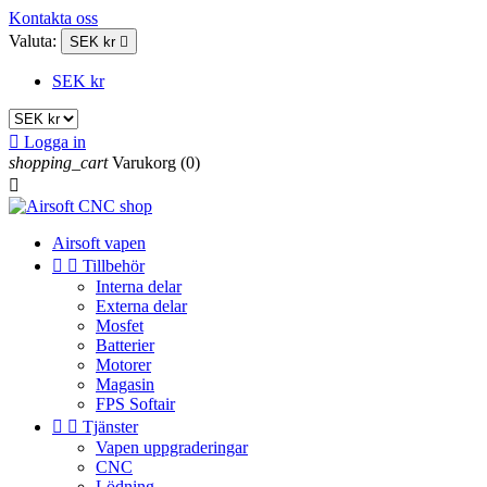
Kontakta oss
Valuta:
SEK kr

SEK kr

Logga in
shopping_cart
Varukorg
(0)

Airsoft vapen


Tillbehör
Interna delar
Externa delar
Mosfet
Batterier
Motorer
Magasin
FPS Softair


Tjänster
Vapen uppgraderingar
CNC
Lödning