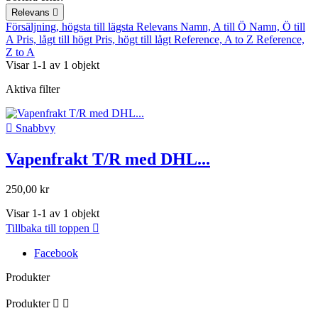
Relevans

Försäljning, högsta till lägsta
Relevans
Namn, A till Ö
Namn, Ö till
A
Pris, lågt till högt
Pris, högt till lågt
Reference, A to Z
Reference,
Z to A
Visar 1-1 av 1 objekt
Aktiva filter

Snabbvy
Vapenfrakt T/R med DHL...
250,00 kr
Visar 1-1 av 1 objekt
Tillbaka till toppen

Facebook
Produkter
Produkter

