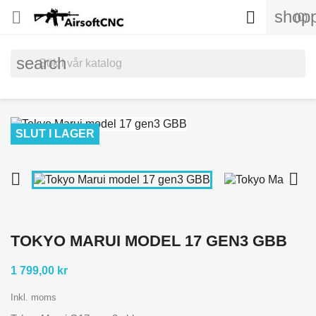
shopp


(0)
search
SLUT I LAGER


TOKYO MARUI MODEL 17 GEN3 GBB
1 799,00 kr
Inkl. moms