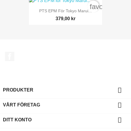
favorite_bord
PTS EPM För Tokyo Marui...
379,00 kr
Facebook

PRODUKTER

VÅRT FÖRETAG

DITT KONTO