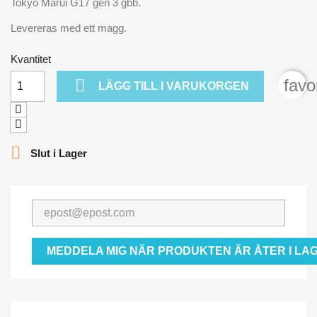
Tokyo Marui G17 gen 3 gbb.
Levereras med ett magg.
Kvantitet

favo
LÄGG TILL I VARUKORGEN

Slut i Lager
MEDDELA MIG NÄR PRODUKTEN ÄR ÅTER I LAG