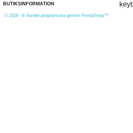
key
BUTIKSINFORMATION
© 2026 - E-handel programvara genom PrestaShop™