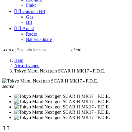
Frakt


Gas och BB
Gas
BB


Annat
Radio
Batteriladdare
search
clear
Hem
Airsoft vapen
Tokyo Marui Next gen SCAR H MK17 - F.D.E.
search

