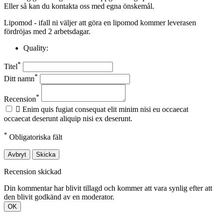
Eller så kan du kontakta oss med egna önskemål.
Lipomod - ifall ni väljer att göra en lipomod kommer leverasen
fördröjas med 2 arbetsdagar.
Quality:
*
Titel
*
Ditt namn
*
Recension

Enim quis fugiat consequat elit minim nisi eu occaecat
occaecat deserunt aliquip nisi ex deserunt.
*
Obligatoriska fält
Avbryt
Skicka
Recension skickad
Din kommentar har blivit tillagd och kommer att vara synlig efter att
den blivit godkänd av en moderator.
OK