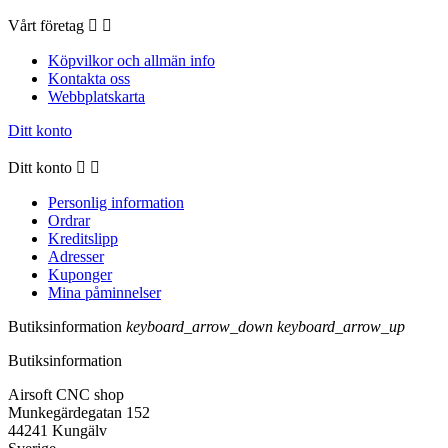
Vårt företag


Köpvilkor och allmän info
Kontakta oss
Webbplatskarta
Ditt konto
Ditt konto


Personlig information
Ordrar
Kreditslipp
Adresser
Kuponger
Mina påminnelser
Butiksinformation
keyboard_arrow_down
keyboard_arrow_up
Butiksinformation
Airsoft CNC shop
Munkegärdegatan 152
44241 Kungälv