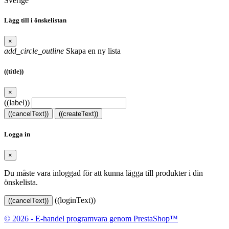
Sverige
Lägg till i önskelistan
×
add_circle_outline
Skapa en ny lista
((title))
×
((label))
((cancelText))
((createText))
Logga in
×
Du måste vara inloggad för att kunna lägga till produkter i din
önskelista.
((loginText))
((cancelText))
© 2026 - E-handel programvara genom PrestaShop™