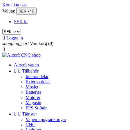
Kontakta oss
Valuta:
SEK kr

SEK kr

Logga in
shopping_cart
Varukorg
(0)

Airsoft vapen


Tillbehör
Interna delar
Externa delar
Mosfet
Batterier
Motorer
Magasin
FPS Softair


Tjänster
Vapen uppgraderingar
CNC
Lödning