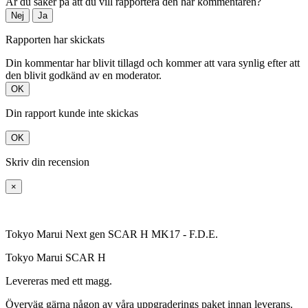
Är du säker på att du vill rapportera den här kommentaren?
Nej
Ja
Rapporten har skickats
Din kommentar har blivit tillagd och kommer att vara synlig efter att
den blivit godkänd av en moderator.
OK
Din rapport kunde inte skickas
OK
Skriv din recension
×
Tokyo Marui Next gen SCAR H MK17 - F.D.E.
Tokyo Marui SCAR H
Levereras med ett magg.
Överväg gärna någon av våra uppgraderings paket innan leverans.