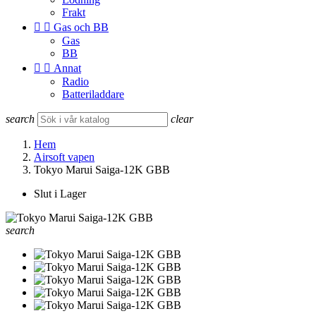
Frakt


Gas och BB
Gas
BB


Annat
Radio
Batteriladdare
search
clear
Hem
Airsoft vapen
Tokyo Marui Saiga-12K GBB
Slut i Lager
search