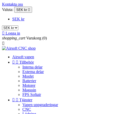
Kontakta oss
Valuta:
SEK kr

SEK kr

Logga in
shopping_cart
Varukorg
(0)

Airsoft vapen


Tillbehör
Interna delar
Externa delar
Mosfet
Batterier
Motorer
Magasin
FPS Softair


Tjänster
Vapen uppgraderingar
CNC
Lödning