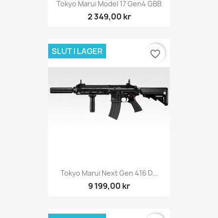
Tokyo Marui Model 17 Gen4 GBB
2 349,00 kr
SLUT I LAGER
favorite_border
Tokyo Marui Next Gen 416 D...
9 199,00 kr