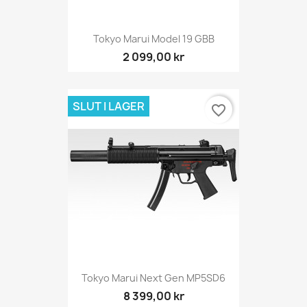
Tokyo Marui Model 19 GBB
2 099,00 kr
SLUT I LAGER
favorite_border
Tokyo Marui Next Gen MP5SD6
8 399,00 kr