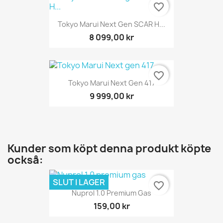
favorite_border
Tokyo Marui Next Gen SCAR H...
8 099,00 kr
favorite_border
Tokyo Marui Next Gen 417
9 999,00 kr
Kunder som köpt denna produkt köpte
också:
SLUT I LAGER
favorite_border
Nuprol 1.0 Premium Gas
159,00 kr