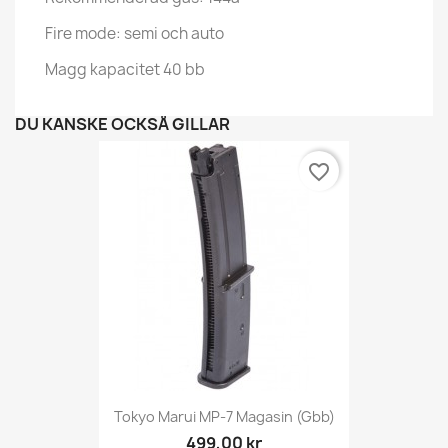
Fire mode: semi och auto
Magg kapacitet 40 bb
DU KANSKE OCKSÅ GILLAR
favorite_border
Tokyo Marui MP-7 Magasin (gbb)
499,00 kr