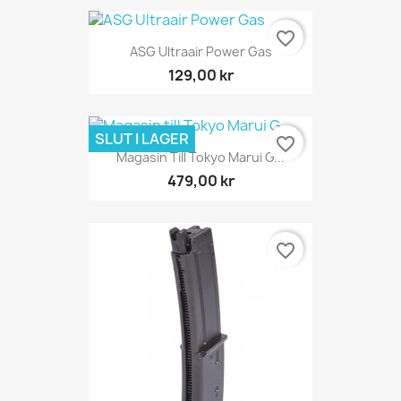
favorite_border
ASG Ultraair Power Gas
129,00 kr
SLUT I LAGER
favorite_border
Magasin Till Tokyo Marui G...
479,00 kr
favorite_border