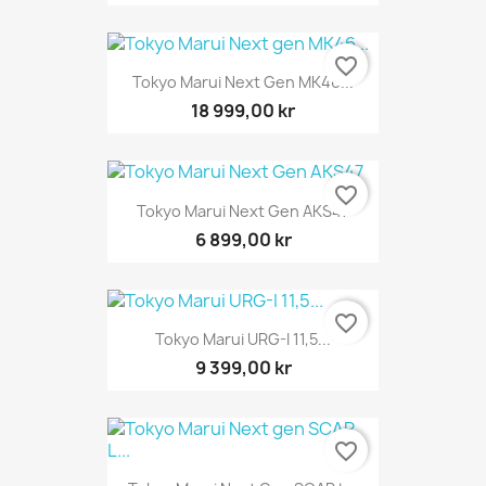
favorite_border
Tokyo Marui Next Gen MK46...
18 999,00 kr
favorite_border
Tokyo Marui Next Gen AKS47
6 899,00 kr
favorite_border
Tokyo Marui URG-I 11,5...
9 399,00 kr
favorite_border