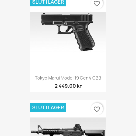
SLUT I LAGER
favorite_border
Tokyo Marui Model 19 Gen4 GBB
2 449,00 kr
SLUT I LAGER
favorite_border