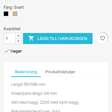
Färg: Svart
Tan
Svart
Kvantitet

favorite_border
LÄGG TILL I VARUKORGEN

I lager
Beskrivning
Produktdetaljer
Längd 381/586 mm
Innepipans längd 146 mm
Vikt med magg: 2200 med tomt magg
Rekommenderad gas: 144a