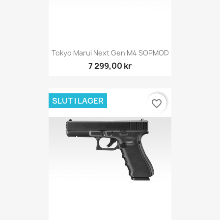
Tokyo Marui Next Gen M4 SOPMOD
7 299,00 kr
SLUT I LAGER
favorite_border