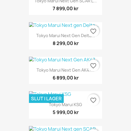
Tokyo Marui Next Gen SCAR L...
7 899,00 kr
favorite_border
Tokyo Marui Next Gen Delta...
8 299,00 kr
favorite_border
Tokyo Marui Next Gen AK47...
6 899,00 kr
SLUT I LAGER
favorite_border
Tokyo Marui KSG
5 999,00 kr