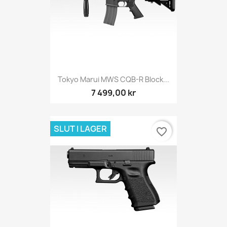
Tokyo Marui MWS CQB-R Block...
7 499,00 kr
SLUT I LAGER
favorite_border