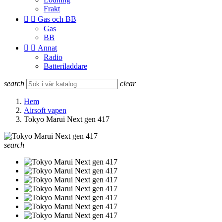
Frakt


Gas och BB
Gas
BB


Annat
Radio
Batteriladdare
search
clear
Hem
Airsoft vapen
Tokyo Marui Next gen 417
search