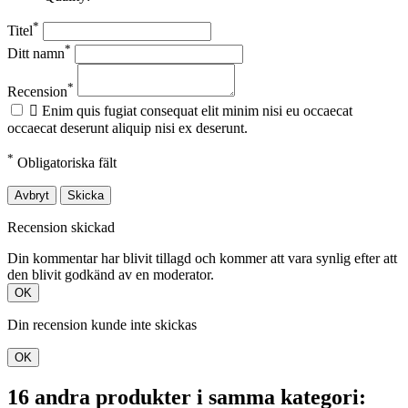
*
Titel
*
Ditt namn
*
Recension

Enim quis fugiat consequat elit minim nisi eu occaecat
occaecat deserunt aliquip nisi ex deserunt.
*
Obligatoriska fält
Avbryt
Skicka
Recension skickad
Din kommentar har blivit tillagd och kommer att vara synlig efter att
den blivit godkänd av en moderator.
OK
Din recension kunde inte skickas
OK
16 andra produkter i samma kategori: