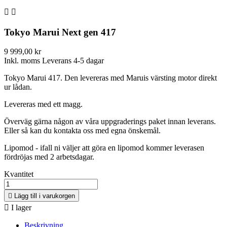


Tokyo Marui Next gen 417
9 999,00 kr
Inkl. moms
Leverans 4-5 dagar
Tokyo Marui 417. Den levereras med Maruis värsting motor direkt
ur lådan.
Levereras med ett magg.
Överväg gärna någon av våra uppgraderings paket innan leverans.
Eller så kan du kontakta oss med egna önskemål.
Lipomod - ifall ni väljer att göra en lipomod kommer leverasen
fördröjas med 2 arbetsdagar.
Kvantitet

Lägg till i varukorgen

I lager
Beskrivning