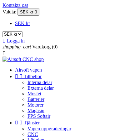
Kontakta oss
Valuta:
SEK kr

SEK kr

Logga in
shopping_cart
Varukorg
(0)

Airsoft vapen


Tillbehör
Interna delar
Externa delar
Mosfet
Batterier
Motorer
Magasin
FPS Softair


Tjänster
Vapen uppgraderingar
CNC
Lödning