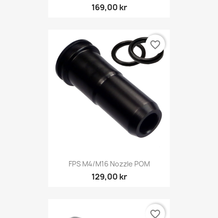
169,00 kr
favorite_border
FPS M4/M16 Nozzle POM
129,00 kr
favorite_border