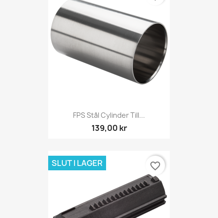
FPS Stål Cylinder Till...
139,00 kr
SLUT I LAGER
favorite_border