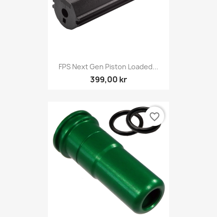
FPS Next Gen Piston Loaded...
399,00 kr
favorite_border