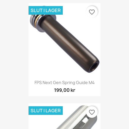
SLUT I LAGER
favorite_border
FPS Next Gen Spring Guide M4
199,00 kr
SLUT I LAGER
favorite_border