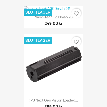
SLUT I LAGER
favorite_border
Nano-Tech 1200mah 2S
249,00 kr
SLUT I LAGER
favorite_border
FPS Next Gen Piston Loaded...
399,00 kr