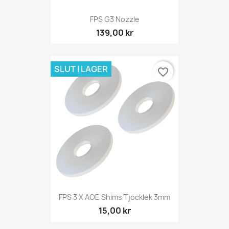
FPS G3 Nozzle
139,00 kr
SLUT I LAGER
favorite_border
FPS 3 X AOE Shims Tjocklek 3mm
15,00 kr