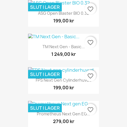
SLUT I LAGER
favorite_border
ASG Open Blaster BIO 0.32
199,00 kr
favorite_border
TM Next Gen - Basic...
1 249,00 kr
SLUT I LAGER
favorite_border
FPS Next Gen Cylinderhuvud
199,00 kr
SLUT I LAGER
favorite_border
Prometheus Next Gen EG...
279,00 kr