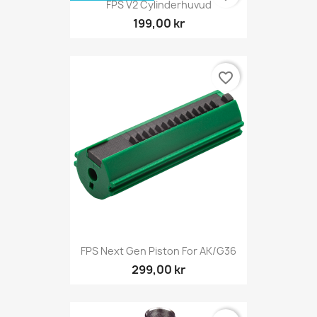
FPS V2 Cylinderhuvud
199,00 kr
favorite_border
FPS Next Gen Piston For AK/G36
299,00 kr