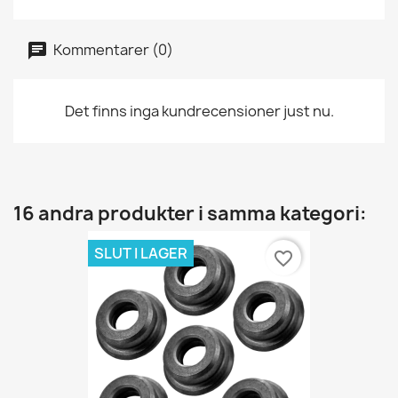
Kommentarer (0)
Det finns inga kundrecensioner just nu.
16 andra produkter i samma kategori:
SLUT I LAGER
favorite_border