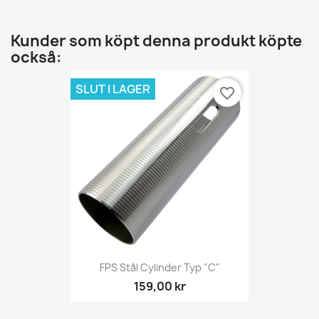
Kunder som köpt denna produkt köpte
också:
SLUT I LAGER
favorite_border
FPS Stål Cylinder Typ "C"
159,00 kr