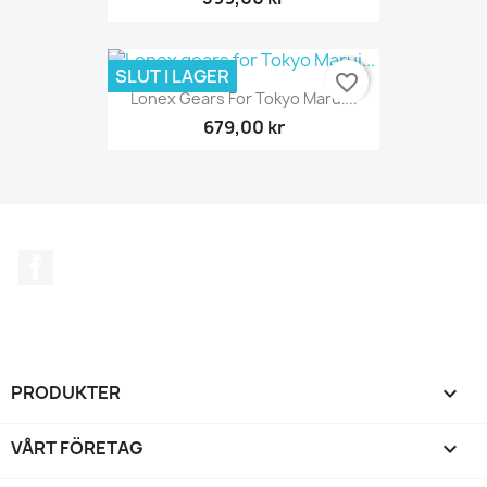
SLUT I LAGER
favorite_border
Lonex Gears For Tokyo Marui...
679,00 kr
Facebook
PRODUKTER

VÅRT FÖRETAG
