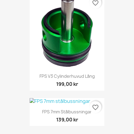
favorite_border
FPS V3 Cylinderhuvud Lång
199,00 kr
favorite_border
FPS 7mm Stålbussningar
139,00 kr