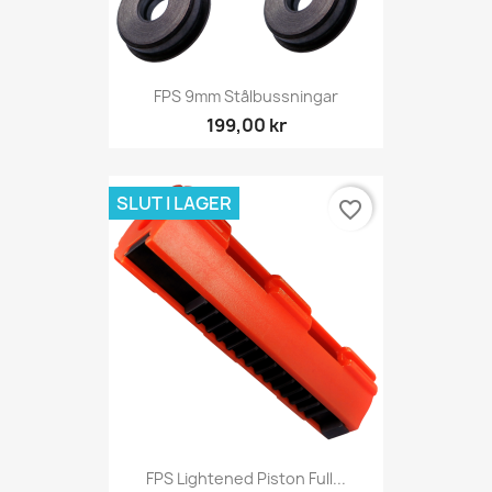
FPS 9mm Stålbussningar
199,00 kr
SLUT I LAGER
favorite_border
FPS Lightened Piston Full...