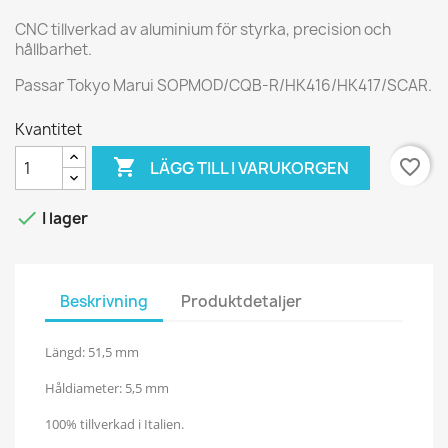
CNC tillverkad av aluminium för styrka, precision och
hållbarhet.
Passar Tokyo Marui SOPMOD/CQB-R/HK416/HK417/SCAR.
Kvantitet

favorite_border
LÄGG TILL I VARUKORGEN

I lager
Beskrivning
Produktdetaljer
Längd: 51,5 mm
Håldiameter: 5,5 mm
100% tillverkad i Italien.