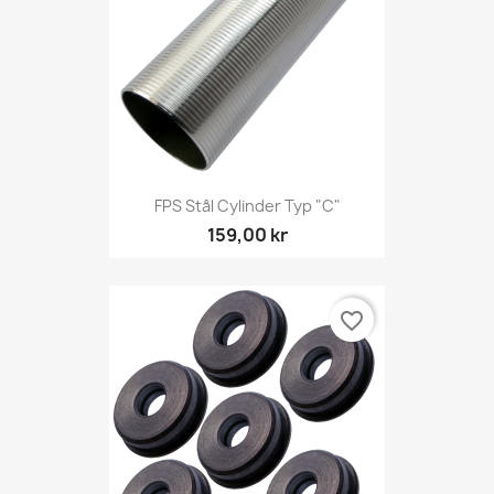
FPS Stål Cylinder Typ "C"
159,00 kr
favorite_border