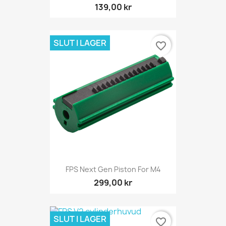
139,00 kr
SLUT I LAGER
favorite_border
FPS Next Gen Piston For M4
299,00 kr
SLUT I LAGER
favorite_border