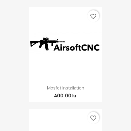
favorite_border
Mosfet Installation
400,00 kr
favorite_border