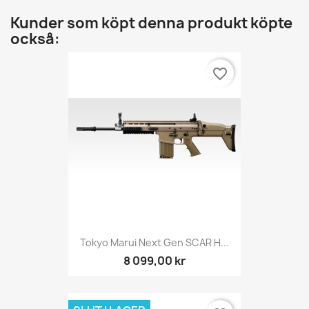
Kunder som köpt denna produkt köpte
också:
favorite_border
Tokyo Marui Next Gen SCAR H...
8 099,00 kr