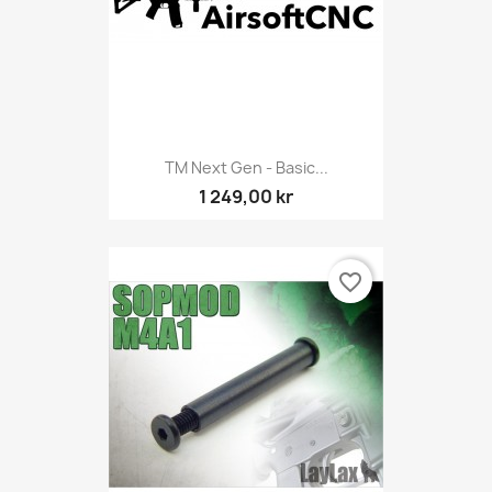
TM Next Gen - Basic...
1 249,00 kr
favorite_border