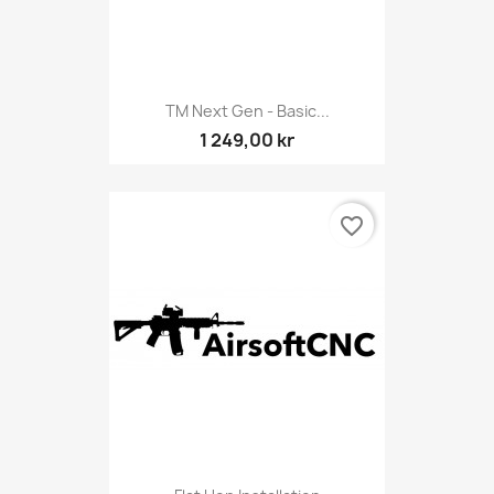
TM Next Gen - Basic...
1 249,00 kr
favorite_border