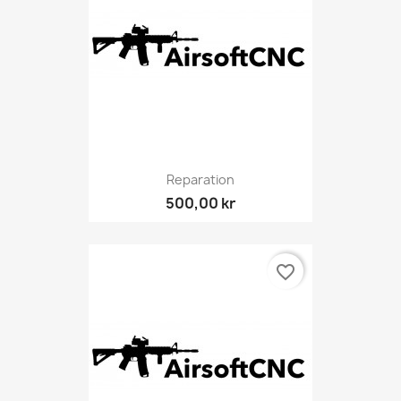
Reparation
500,00 kr
favorite_border