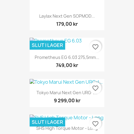
Laylax Next Gen SOPMOD...
179,00 kr
SLUT I LAGER
favorite_border
Prometheus EG 6.03 275,5mm...
749,00 kr
favorite_border
Tokyo Marui Next Gen URG-I...
9 299,00 kr
SLUT I LAGER
favorite_border
SHS High Torque Motor - Long