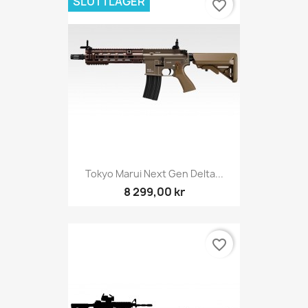
SLUT I LAGER
favorite_border
Tokyo Marui Next Gen Delta...
8 299,00 kr
favorite_border