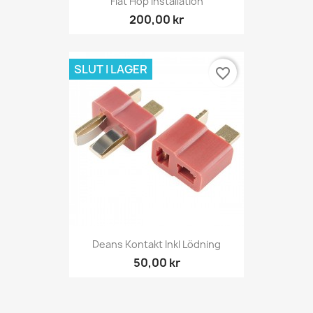
Flat Hop Installation
200,00 kr
SLUT I LAGER
favorite_border
Deans Kontakt Inkl Lödning
50,00 kr