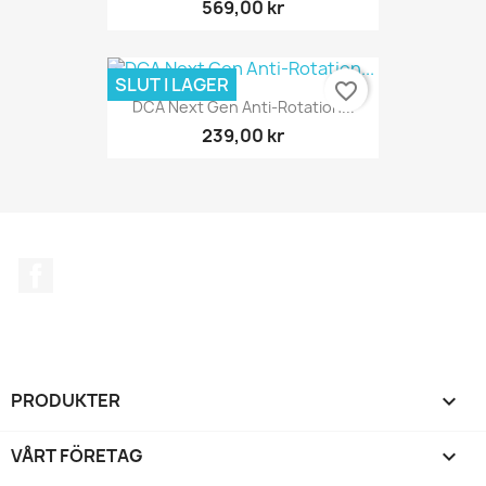
569,00 kr
SLUT I LAGER
favorite_border
DCA Next Gen Anti-Rotation...
239,00 kr
Facebook
PRODUKTER

VÅRT FÖRETAG
