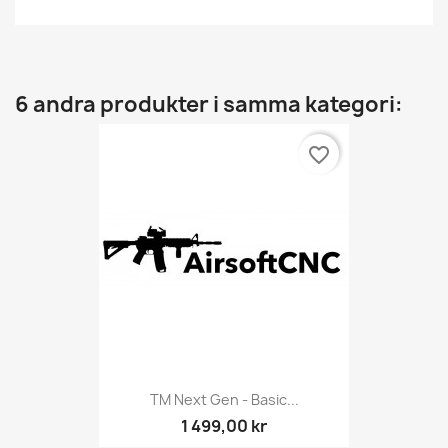
6 andra produkter i samma kategori:
favorite_border
TM Next Gen - Basic...
1 499,00 kr