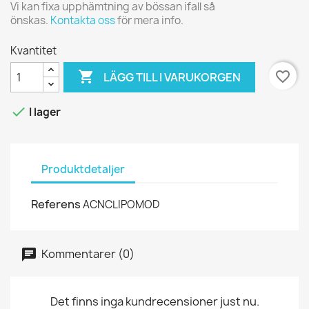
Vi kan fixa upphämtning av bössan ifall så
önskas.
Kontakta oss
för mera info.
Kvantitet

favorite_border
LÄGG TILL I VARUKORGEN

I lager
Produktdetaljer
Referens
ACNCLIPOMOD
Kommentarer (0)
Det finns inga kundrecensioner just nu.