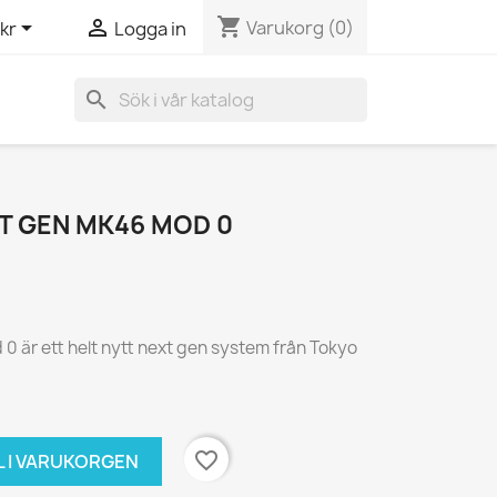
shopping_cart


Varukorg
(0)
kr
Logga in
search
T GEN MK46 MOD 0
 är ett helt nytt next gen system från Tokyo
favorite_border
L I VARUKORGEN