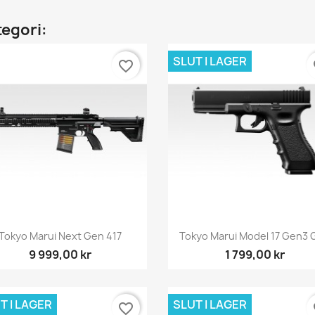
tegori:
SLUT I LAGER
favorite_border
fa
Snabbvy
Snabbvy


Tokyo Marui Next Gen 417
Tokyo Marui Model 17 Gen3
9 999,00 kr
1 799,00 kr
T I LAGER
SLUT I LAGER
favorite_border
fa