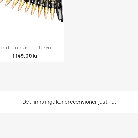
Snabbvy

tra Patronlänk Till Tokyo...
1 149,00 kr
Det finns inga kundrecensioner just nu.