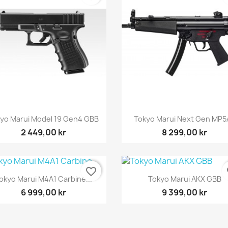
Snabbvy
Snabbvy


yo Marui Model 19 Gen4 GBB
Tokyo Marui Next Gen MP5
2 449,00 kr
8 299,00 kr
favorite_border
fa
Snabbvy
Snabbvy


okyo Marui M4A1 Carbine...
Tokyo Marui AKX GBB
6 999,00 kr
9 399,00 kr