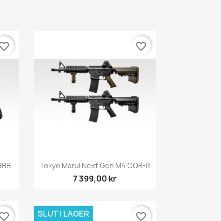
vorite_border
favorite_border
Snabbvy

 GBB
Tokyo Marui Next Gen M4 CQB-R
7 399,00 kr
SLUT I LAGER
vorite_border
favorite_border