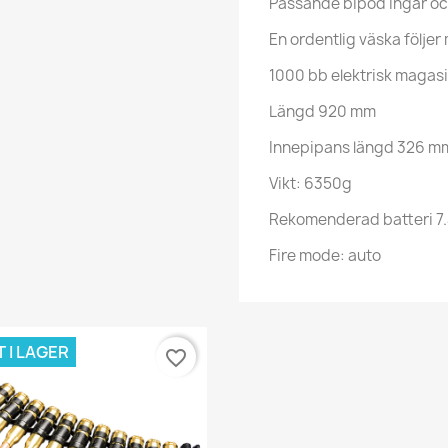
Passande bipod ingår och 
En ordentlig väska följer
1000 bb elektrisk magasi
Längd 920 mm
Innepipans längd 326 
Vikt: 6350g
Rekomenderad batteri 7.
Fire mode: auto
 I LAGER
favorite_border