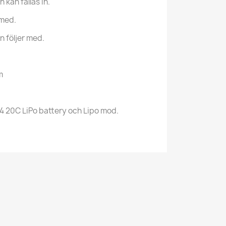
kan fällas in.
 med.
n följer med.
mm
4 20C LiPo battery och Lipo mod.