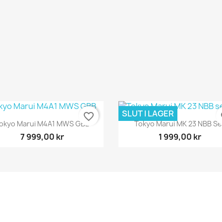
SLUT I LAGER
favorite_border
fa
Snabbvy
Snabbvy


okyo Marui M4A1 MWS GBB
Tokyo Marui MK 23 NBB Se
7 999,00 kr
1 999,00 kr