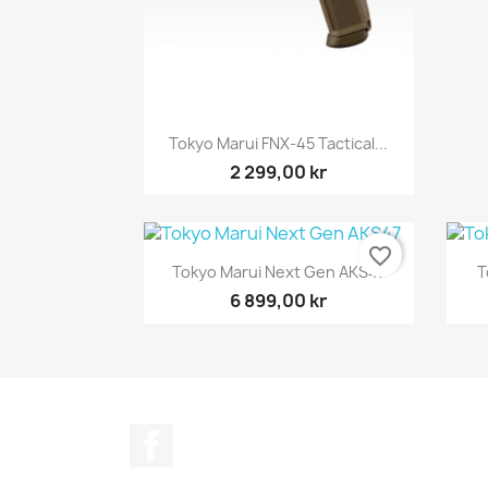
Snabbvy

Tokyo Marui FNX-45 Tactical...
2 299,00 kr
favorite_border
Snabbvy

Tokyo Marui Next Gen AKS47
T
6 899,00 kr
Facebook