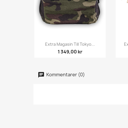
Snabbvy

Extra Magasin Till Tokyo...
Ex
1 349,00 kr
Kommentarer (0)