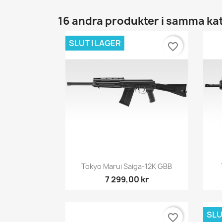
16 andra produkter i samma ka
SLUT I LAGER
favorite_border
Snabbvy

Tokyo Marui Saiga-12K GBB
7 299,00 kr
SLU
favorite_border