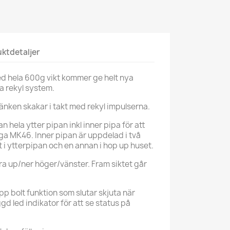
ktdetaljer
ed hela 600g vikt kommer ge helt nya
ka rekyl system.
nken skakar i takt med rekyl impulserna.
n hela ytter pipan inkl inner pipa för att
iga MK46. Inner pipan är uppdelad i två
st i ytterpipan och en annan i hop up huset.
era up/ner höger/vänster. Fram siktet går
 bolt funktion som slutar skjuta när
d led indikator för att se status på