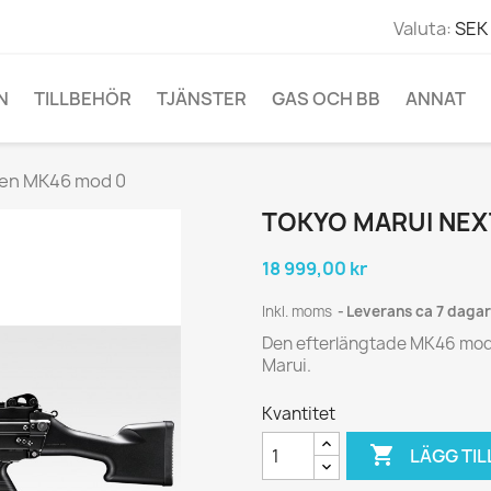
Valuta:
SEK 
N
TILLBEHÖR
TJÄNSTER
GAS OCH BB
ANNAT
gen MK46 mod 0
TOKYO MARUI NEX
18 999,00 kr
Inkl. moms
Leverans ca 7 dagar
Den efterlängtade MK46 mod 0
Marui.
Kvantitet

LÄGG TIL