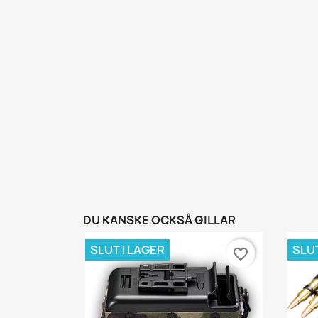
DU KANSKE OCKSÅ GILLAR
SLUT I LAGER
SLUT
favorite_border