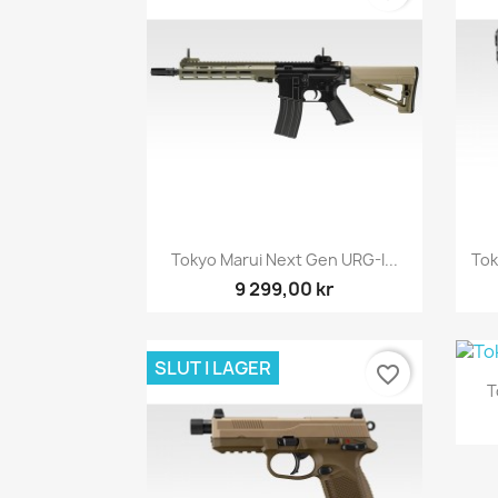
Snabbvy

Tokyo Marui Next Gen URG-I...
Tok
9 299,00 kr
SLUT I LAGER
favorite_border
T