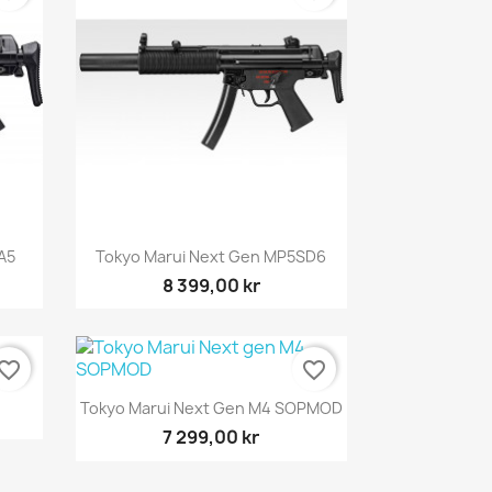
Snabbvy

A5
Tokyo Marui Next Gen MP5SD6
8 399,00 kr
vorite_border
favorite_border
Snabbvy

Tokyo Marui Next Gen M4 SOPMOD
7 299,00 kr