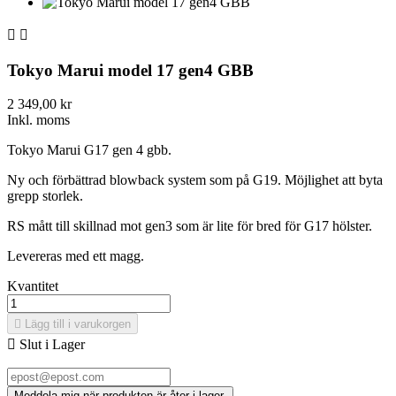


Tokyo Marui model 17 gen4 GBB
2 349,00 kr
Inkl. moms
Tokyo Marui G17 gen 4 gbb.
Ny och förbättrad blowback system som på G19. Möjlighet att byta
grepp storlek.
RS mått till skillnad mot gen3 som är lite för bred för G17 hölster.
Levereras med ett magg.
Kvantitet

Lägg till i varukorgen

Slut i Lager
Meddela mig när produkten är åter i lager.