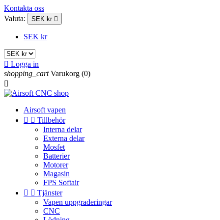
Kontakta oss
Valuta:
SEK kr

SEK kr

Logga in
shopping_cart
Varukorg
(0)

Airsoft vapen


Tillbehör
Interna delar
Externa delar
Mosfet
Batterier
Motorer
Magasin
FPS Softair


Tjänster
Vapen uppgraderingar
CNC
Lödning