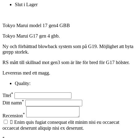
Slut i Lager
Tokyo Marui model 17 gen4 GBB
Tokyo Marui G17 gen 4 gbb.
Ny och förbättrad blowback system som på G19. Möjlighet att byta
grepp storlek.
RS mått till skillnad mot gen3 som är lite för bred för G17 hölster.
Levereras med ett magg.
Quality:
*
Titel
*
Ditt namn
*
Recension

Enim quis fugiat consequat elit minim nisi eu occaecat
occaecat deserunt aliquip nisi ex deserunt.