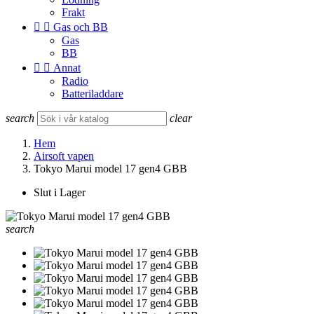
Frakt


Gas och BB
Gas
BB


Annat
Radio
Batteriladdare
search
clear
Hem
Airsoft vapen
Tokyo Marui model 17 gen4 GBB
Slut i Lager
search