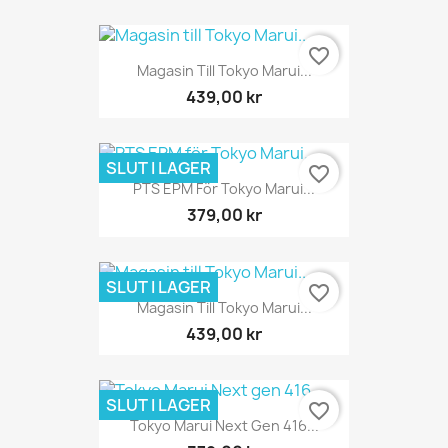
favorite_border
Magasin Till Tokyo Marui...
439,00 kr
SLUT I LAGER
favorite_border
PTS EPM För Tokyo Marui...
379,00 kr
SLUT I LAGER
favorite_border
Magasin Till Tokyo Marui...
439,00 kr
SLUT I LAGER
favorite_border
Tokyo Marui Next Gen 416...