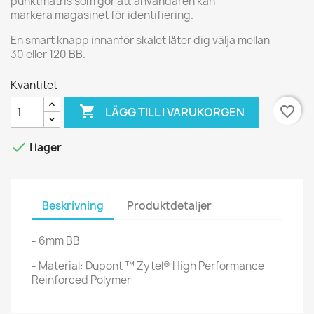
punktmatris som gör att användaren kan
markera magasinet för identifiering.
En smart knapp innanför skalet låter dig välja mellan
30 eller 120 BB.
Kvantitet

favorite_border
LÄGG TILL I VARUKORGEN

I lager
Beskrivning
Produktdetaljer
- 6mm BB
- Material: Dupont ™ Zytel® High Performance
Reinforced Polymer