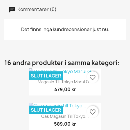
Kommentarer (0)
Det finns inga kundrecensioner just nu.
16 andra produkter i samma kategori:
SLUT I LAGER
favorite_border
Magasin Till Tokyo Marui G...
479,00 kr
SLUT I LAGER
favorite_border
Gas Magasin Till Tokyo...
589,00 kr