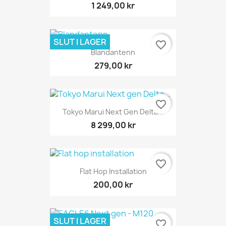
1 249,00 kr
SLUT I LAGER
favorite_border
Blandantenn
279,00 kr
favorite_border
Tokyo Marui Next Gen Delta...
8 299,00 kr
favorite_border
Flat Hop Installation
200,00 kr
SLUT I LAGER
favorite_border