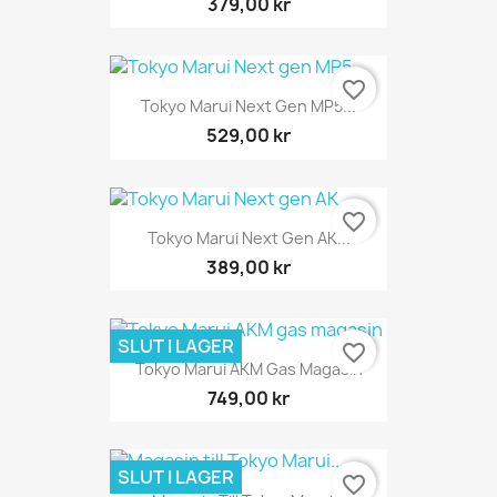
379,00 kr
favorite_border
Tokyo Marui Next Gen MP5...
529,00 kr
favorite_border
Tokyo Marui Next Gen AK...
389,00 kr
SLUT I LAGER
favorite_border
Tokyo Marui AKM Gas Magasin
749,00 kr
SLUT I LAGER
favorite_border