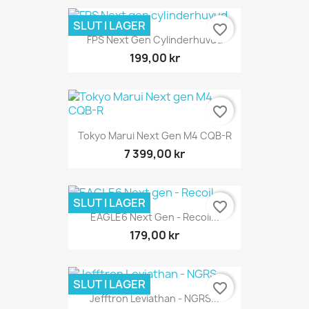
SLUT I LAGER
favorite_border
FPS Next Gen Cylinderhuvud
199,00 kr
favorite_border
Tokyo Marui Next Gen M4 CQB-R
7 399,00 kr
SLUT I LAGER
favorite_border
EAGLE6 Next Gen - Recoil...
179,00 kr
SLUT I LAGER
favorite_border
Jefftron Leviathan - NGRS...