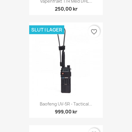
Vapenfrakt T/R Med DHL...
250,00 kr
SLUT I LAGER
favorite_border
Baofeng UV-5R - Tactical...
999,00 kr