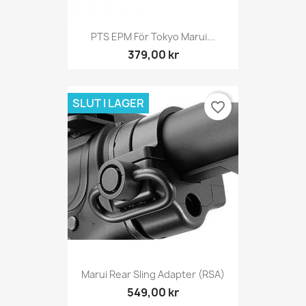
PTS EPM För Tokyo Marui...
379,00 kr
SLUT I LAGER
favorite_border
Marui Rear Sling Adapter (RSA)
549,00 kr