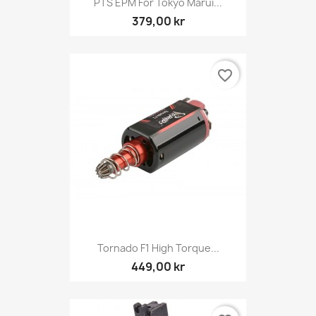
PTS EPM För Tokyo Marui...
379,00 kr
favorite_border
Tornado F1 High Torque...
449,00 kr