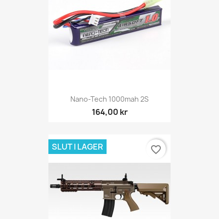
Nano-Tech 1000mah 2S
164,00 kr
SLUT I LAGER
favorite_border