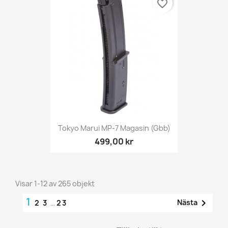
favorite_border
Tokyo Marui MP-7 Magasin (gbb)
499,00 kr
Visar 1-12 av 265 objekt
1

Nästa
2
3
…
23