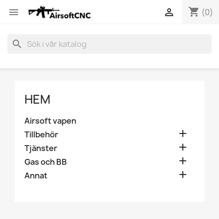
shopping_cart


(0)
search
HEM
Airsoft vapen

Tillbehör

Tjänster

Gas och BB

Annat