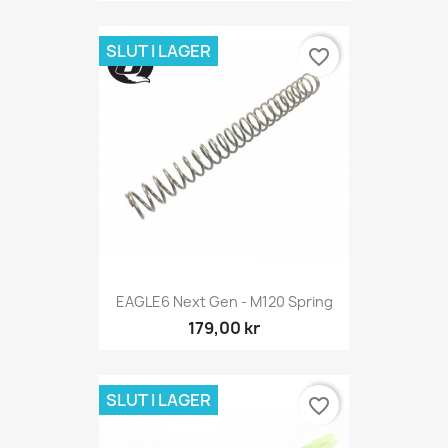
SLUT I LAGER
favorite_border
EAGLE6 Next Gen - M120 Spring
179,00 kr
SLUT I LAGER
favorite_border