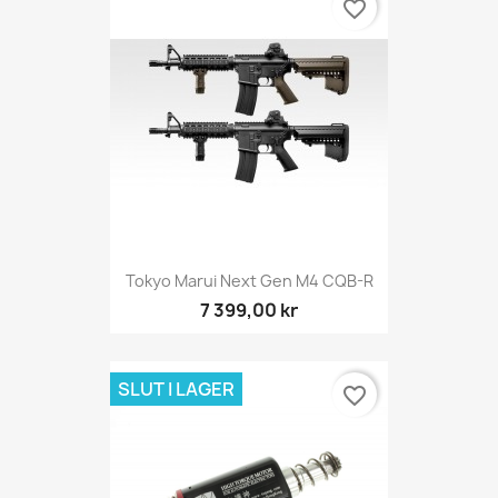
favorite_border
Tokyo Marui Next Gen M4 CQB-R
7 399,00 kr
SLUT I LAGER
favorite_border