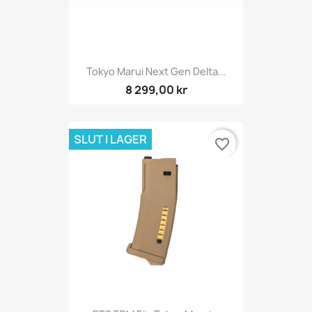
Tokyo Marui Next Gen Delta...
8 299,00 kr
SLUT I LAGER
favorite_border