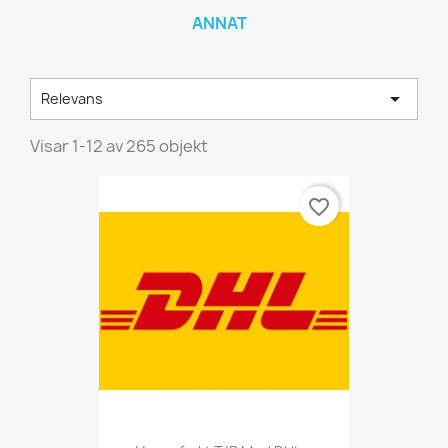
ANNAT

Relevans
Visar 1-12 av 265 objekt
favorite_border