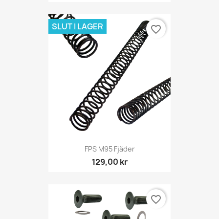
SLUT I LAGER
favorite_border
FPS M95 Fjäder
129,00 kr
favorite_border