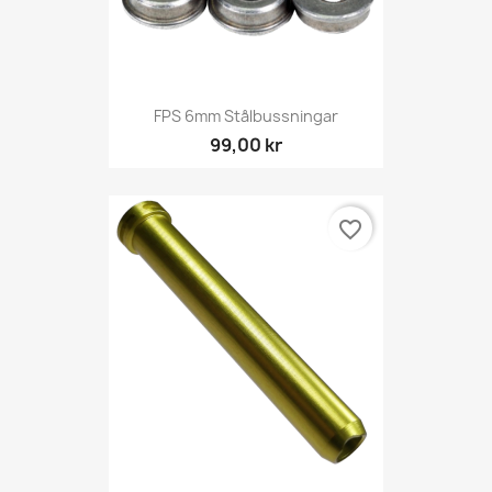
FPS 6mm Stålbussningar
99,00 kr
favorite_border