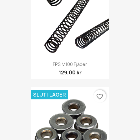
FPS M100 Fjäder
129,00 kr
SLUT I LAGER
favorite_border