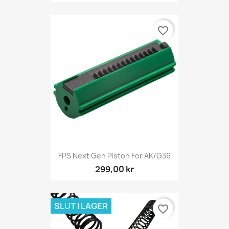
favorite_border
FPS Next Gen Piston For AK/G36
299,00 kr
SLUT I LAGER
favorite_border