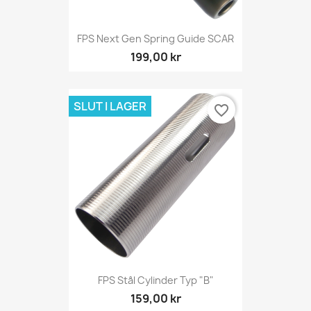
FPS Next Gen Spring Guide SCAR
199,00 kr
SLUT I LAGER
favorite_border
FPS Stål Cylinder Typ "B"
159,00 kr