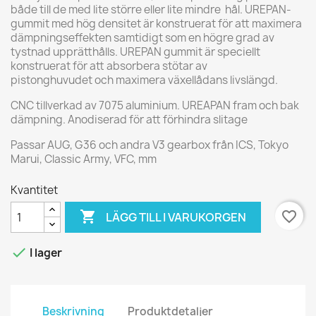
både till de med lite större eller lite mindre hål. UREPAN-
gummit med hög densitet är konstruerat för att maximera
dämpningseffekten samtidigt som en högre grad av
tystnad upprätthålls. UREPAN gummit är speciellt
konstruerat för att absorbera stötar av
pistonghuvudet och maximera växellådans livslängd.
CNC tillverkad av 7075 aluminium. UREAPAN fram och bak
dämpning. Anodiserad för att förhindra slitage
Passar AUG, G36 och andra V3 gearbox från ICS, Tokyo
Marui, Classic Army, VFC, mm
Kvantitet

favorite_border
LÄGG TILL I VARUKORGEN

I lager
Beskrivning
Produktdetaljer