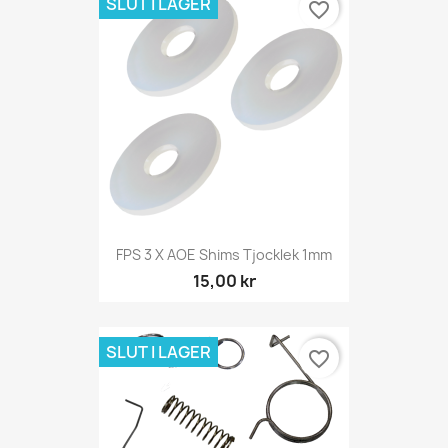
SLUT I LAGER
favorite_border
FPS 3 X AOE Shims Tjocklek 1mm
15,00 kr
SLUT I LAGER
favorite_border