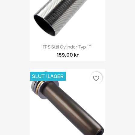
FPS Stål Cylinder Typ "F"
159,00 kr
SLUT I LAGER
favorite_border