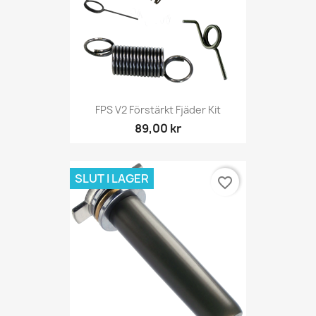
FPS V2 Förstärkt Fjäder Kit
89,00 kr
SLUT I LAGER
favorite_border