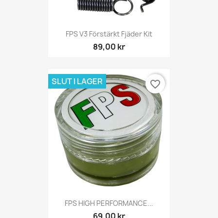
FPS V3 Förstärkt Fjäder Kit
89,00 kr
SLUT I LAGER
favorite_border
FPS HIGH PERFORMANCE...
69,00 kr