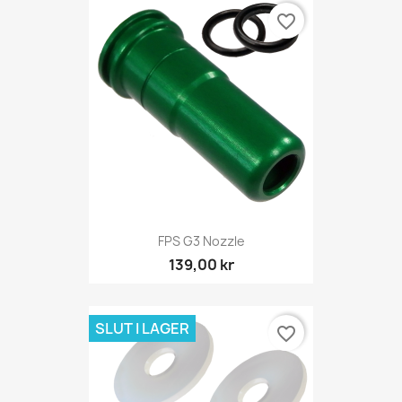
favorite_border
FPS G3 Nozzle
139,00 kr
SLUT I LAGER
favorite_border