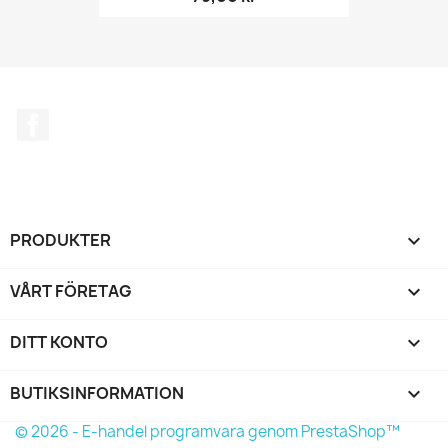
Facebook
PRODUKTER

VÅRT FÖRETAG

DITT KONTO

BUTIKSINFORMATION
keyboard_arrow_down
© 2026 - E-handel programvara genom PrestaShop™