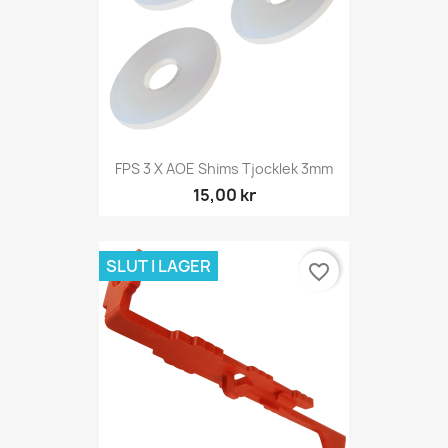
FPS 3 X AOE Shims Tjocklek 3mm
15,00 kr
SLUT I LAGER
favorite_border