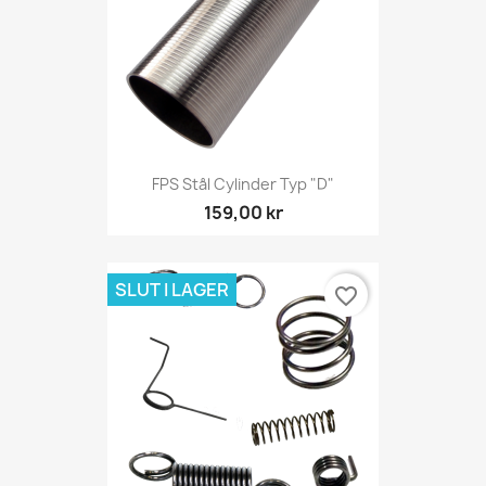
FPS Stål Cylinder Typ "D"
159,00 kr
SLUT I LAGER
favorite_border