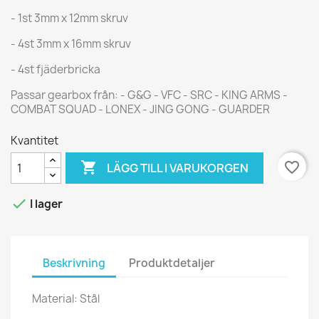
- 1st 3mm x 12mm skruv
- 4st 3mm x 16mm skruv
- 4st fjäderbricka
Passar gearbox från: - G&G - VFC - SRC - KING ARMS -
COMBAT SQUAD - LONEX - JING GONG - GUARDER
Kvantitet

favorite_border
LÄGG TILL I VARUKORGEN

I lager
Beskrivning
Produktdetaljer
Material: Stål