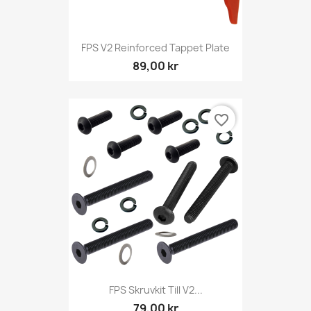
FPS V2 Reinforced Tappet Plate
89,00 kr
favorite_border
FPS Skruvkit Till V2...
79,00 kr