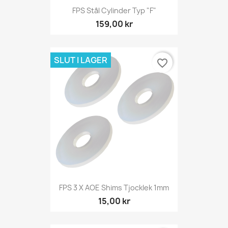
FPS Stål Cylinder Typ "F"
159,00 kr
SLUT I LAGER
favorite_border
FPS 3 X AOE Shims Tjocklek 1mm
15,00 kr