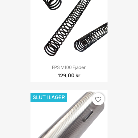
FPS M100 Fjäder
129,00 kr
SLUT I LAGER
favorite_border