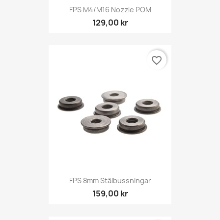
FPS M4/M16 Nozzle POM
129,00 kr
favorite_border
FPS 8mm Stålbussningar
159,00 kr