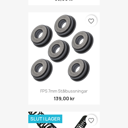
favorite_border
FPS 7mm Stålbussningar
139,00 kr
SLUT I LAGER
favorite_border