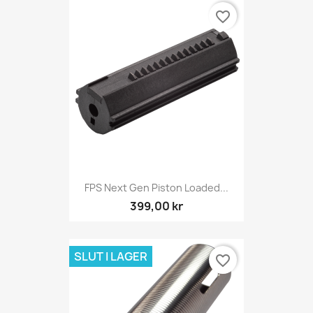
favorite_border
FPS Next Gen Piston Loaded...
399,00 kr
SLUT I LAGER
favorite_border