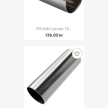
FPS Stål Cylinder Till...
139,00 kr
favorite_border