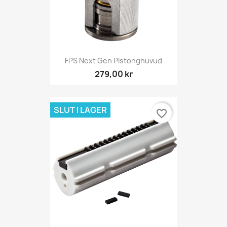
FPS Next Gen Pistonghuvud
279,00 kr
SLUT I LAGER
favorite_border