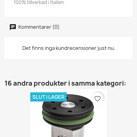
100% tillverkad i Italien.
Kommentarer (0)
Det finns inga kundrecensioner just nu.
16 andra produkter i samma kategori:
SLUT I LAGER
favorite_border