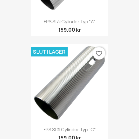
FPS Stål Cylinder Typ "A"
159,00 kr
SLUT I LAGER
favorite_border
FPS Stål Cylinder Typ "C"
159,00 kr