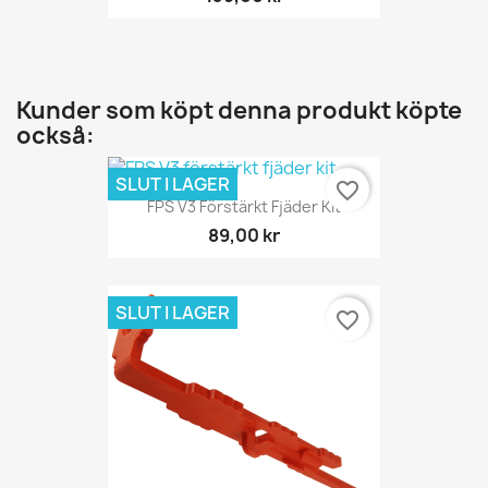
Kunder som köpt denna produkt köpte
också:
SLUT I LAGER
favorite_border
FPS V3 Förstärkt Fjäder Kit
89,00 kr
SLUT I LAGER
favorite_border