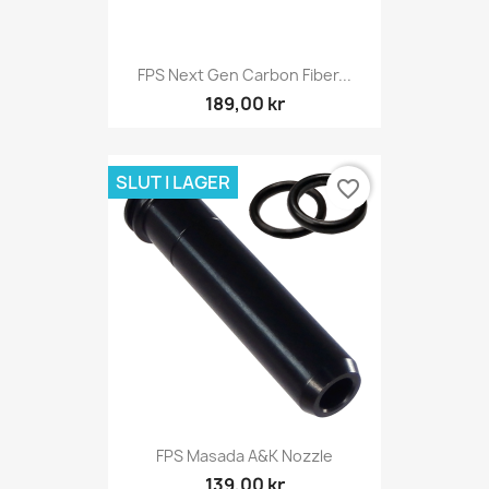
FPS Next Gen Carbon Fiber...
189,00 kr
SLUT I LAGER
favorite_border
FPS Masada A&K Nozzle
139,00 kr