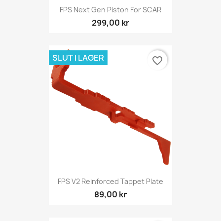
FPS Next Gen Piston For SCAR
299,00 kr
SLUT I LAGER
favorite_border
FPS V2 Reinforced Tappet Plate
89,00 kr