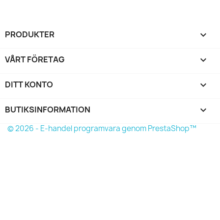
PRODUKTER

VÅRT FÖRETAG

DITT KONTO

BUTIKSINFORMATION
keyboard_arrow_down
© 2026 - E-handel programvara genom PrestaShop™