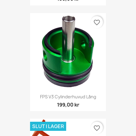
favorite_border
FPS V3 Cylinderhuvud Lång
199,00 kr
SLUT I LAGER
favorite_border