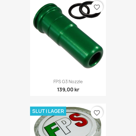
favorite_border
FPS G3 Nozzle
139,00 kr
SLUT I LAGER
favorite_border