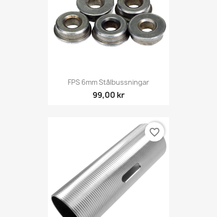
FPS 6mm Stålbussningar
99,00 kr
favorite_border