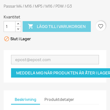
Passar M4 / M16 / MP5 / M16 / PDW / G3
Kvantitet

favorite_border
LÄGG TILL I VARUKORGEN

Slut i Lager
MEDDELA MIG NÄR PRODUKTEN ÄR ÅTER I LAGER
Beskrivning
Produktdetaljer