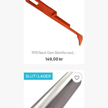
FPS Next Gen Reinforced...
149,00 kr
SLUT I LAGER
favorite_border