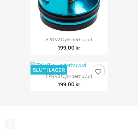
FPS V2 Cylinderhuvud
199,00 kr
SLUT I LAGER
favorite_border
FPS V3 Cylinderhuvud
199,00 kr
Facebook