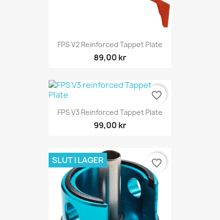
FPS V2 Reinforced Tappet Plate
89,00 kr
favorite_border
FPS V3 Reinforced Tappet Plate
99,00 kr
SLUT I LAGER
favorite_border