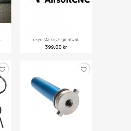
Snabbvy

..
Tokyo Marui Original Del...
399,00 kr
vorite_border
favorite_border