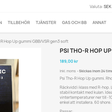
Valuta:
SEK 
N
TILLBEHÖR
TJÄNSTER
GAS OCH BB
ANNAT
-R Hop Up gummi GBB/VSR gen3 soft
PSI THO-R HOP U
189,00 kr
Inkl. moms
Skickas inom 24 ti
Psi Tho-R Hop Up gummi. Rhop
Räckvidd i klass med R-hop. 
stabil kontakt med kulan. Idea
vintertemperaturer ner till 
enkel att installera. 60 shore.
Passar: