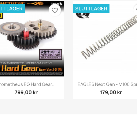
T I LAGER
SLUT I LAGER
favorite_border
fa
Snabbvy
Snabbvy


rometheus EG Hard Gear...
EAGLE6 Next Gen - M100 Sp
799,00 kr
179,00 kr