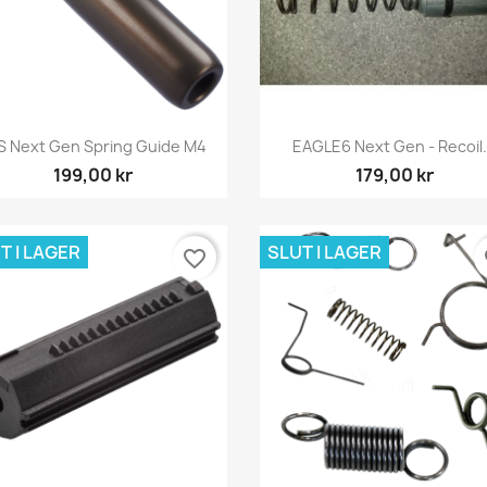
Snabbvy
Snabbvy


S Next Gen Spring Guide M4
EAGLE6 Next Gen - Recoil.
199,00 kr
179,00 kr
T I LAGER
SLUT I LAGER
favorite_border
fa