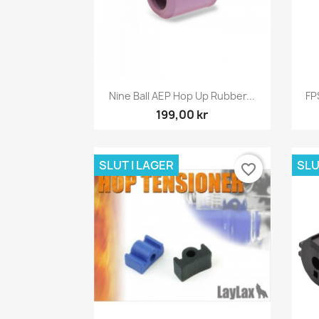
Snabbvy

Nine Ball AEP Hop Up Rubber...
FP
199,00 kr
SLUT I LAGER
SLU
favorite_border