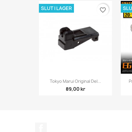
SLUT I LAGER
SLU
favorite_border
Snabbvy

Tokyo Marui Original Del...
P
89,00 kr
Facebook