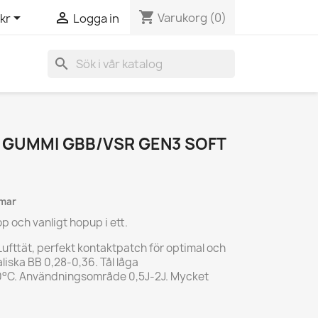
shopping_cart


Varukorg
(0)
kr
Logga in
search
P GUMMI GBB/VSR GEN3 SOFT
mmar
 och vanligt hopup i ett.
Lufttät, perfekt kontaktpatch för optimal och
liska BB 0,28-0,36. Tål låga
-10°C. Användningsområde 0,5J-2J. Mycket