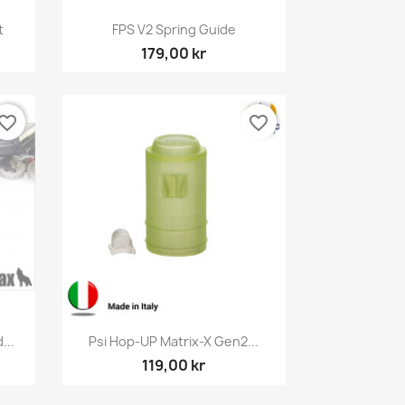
Snabbvy

t
FPS V2 Spring Guide
179,00 kr
vorite_border
favorite_border
Snabbvy

...
Psi Hop-UP Matrix-X Gen2...
119,00 kr