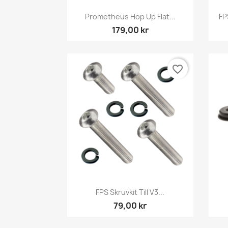
Snabbvy

Prometheus Hop Up Flat...
FP
179,00 kr
favorite_border
Snabbvy

FPS Skruvkit Till V3...
79,00 kr