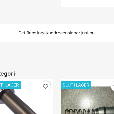
Det finns inga kundrecensioner just nu.
tegori:
T I LAGER
SLUT I LAGER
favorite_border
fa