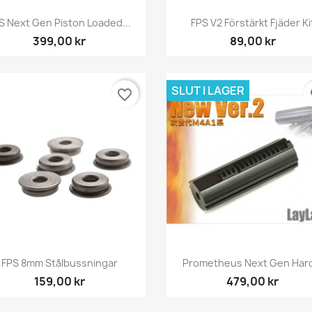
Snabbvy
Snabbvy


S Next Gen Piston Loaded...
FPS V2 Förstärkt Fjäder Ki
399,00 kr
89,00 kr
SLUT I LAGER
favorite_border
fa
Snabbvy
Snabbvy


FPS 8mm Stålbussningar
Prometheus Next Gen Hard
159,00 kr
479,00 kr