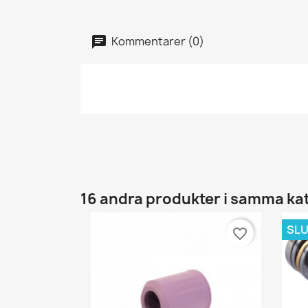
Kommentarer (0)
16 andra produkter i samma ka
SLU
favorite_border