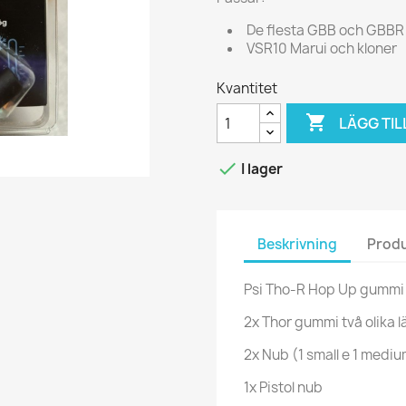
De flesta GBB och GBBR
VSR10 Marui och kloner
Kvantitet

LÄGG TIL

I lager
Beskrivning
Produ
Psi Tho-R Hop Up gummi 
2x Thor gummi två olika 
2x Nub (1 small e 1 medi
1x Pistol nub