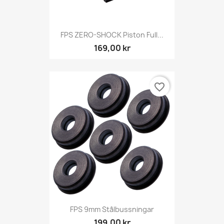
FPS ZERO-SHOCK Piston Full...
169,00 kr
favorite_border
FPS 9mm Stålbussningar
199,00 kr