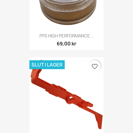
FPS HIGH PERFORMANCE...
69,00 kr
SLUT I LAGER
favorite_border