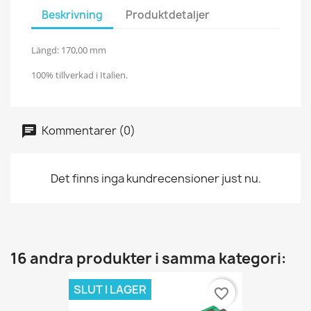
Beskrivning
Produktdetaljer
Längd: 170,00 mm
100% tillverkad i Italien.
Kommentarer (0)
Det finns inga kundrecensioner just nu.
16 andra produkter i samma kategori:
SLUT I LAGER
favorite_border