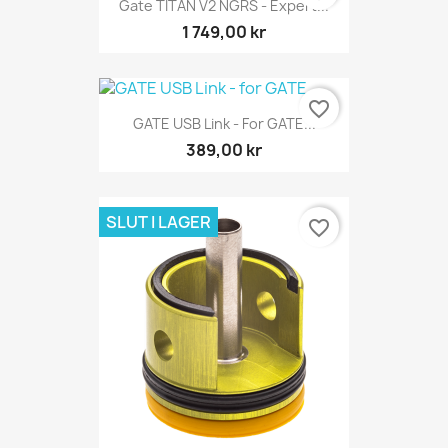
Gate TITAN V2 NGRS - Expert...
1 749,00 kr
favorite_border
GATE USB Link - For GATE...
389,00 kr
SLUT I LAGER
favorite_border