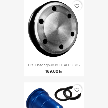
favorite_border
FPS Pistonghuvud Till AEP/CMG
169,00 kr
favorite_border