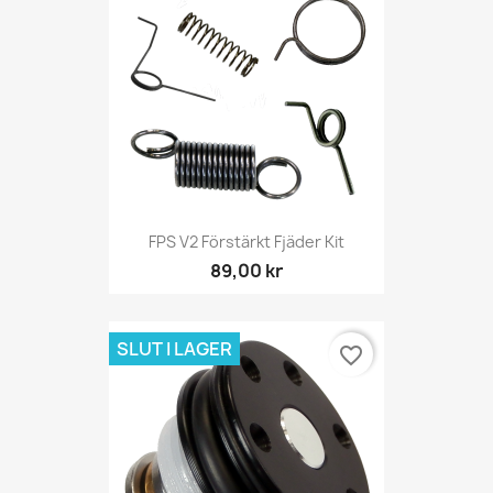
FPS V2 Förstärkt Fjäder Kit
89,00 kr
SLUT I LAGER
favorite_border