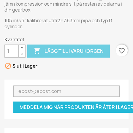
jämn kompression och mindre slit på resten av delarna i
din gearbox.
105 m/s är kalibrerat utifrån 363mm pipa och typ D
cylinder.
Kvantitet

favorite_border
LÄGG TILL I VARUKORGEN

Slut i Lager
MEDDELA MIG NÄR PRODUKTEN ÄR ÅTER I LAGER