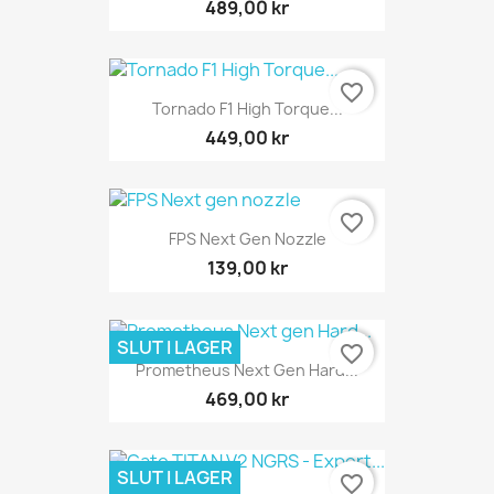
489,00 kr
favorite_border
Tornado F1 High Torque...
449,00 kr
favorite_border
FPS Next Gen Nozzle
139,00 kr
SLUT I LAGER
favorite_border
Prometheus Next Gen Hard...
469,00 kr
SLUT I LAGER
favorite_border