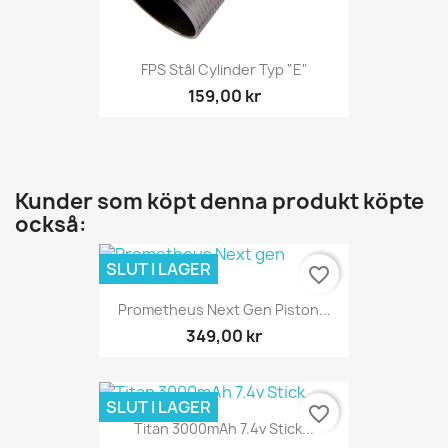
FPS Stål Cylinder Typ "E"
159,00 kr
Kunder som köpt denna produkt köpte
också:
SLUT I LAGER
favorite_border
Prometheus Next Gen Piston...
349,00 kr
SLUT I LAGER
favorite_border
Titan 3000mAh 7.4v Stick...