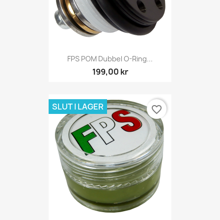
FPS POM Dubbel O-Ring...
199,00 kr
SLUT I LAGER
favorite_border