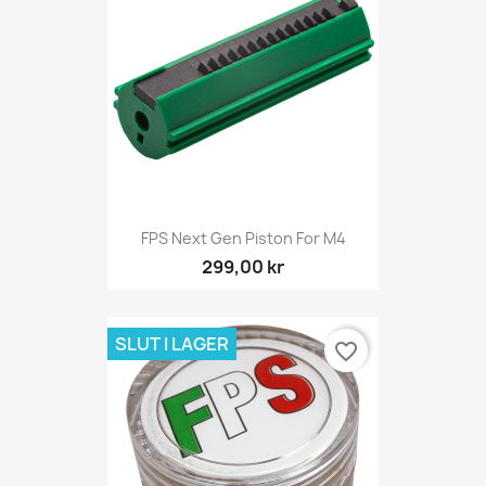
FPS Next Gen Piston For M4
299,00 kr
SLUT I LAGER
favorite_border