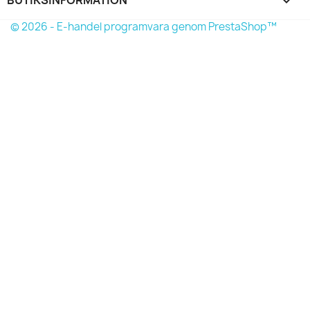
keyboard_arrow_down
© 2026 - E-handel programvara genom PrestaShop™