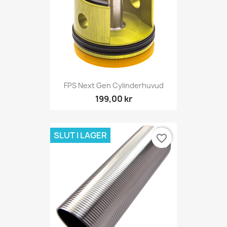
FPS Next Gen Cylinderhuvud
199,00 kr
SLUT I LAGER
favorite_border