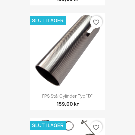
SLUT I LAGER
favorite_border
FPS Stål Cylinder Typ "D"
159,00 kr
SLUT I LAGER
favorite_border