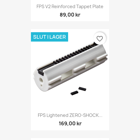
FPS V2 Reinforced Tappet Plate
89,00 kr
SLUT I LAGER
favorite_border
FPS Lightened ZERO-SHOCK...
169,00 kr