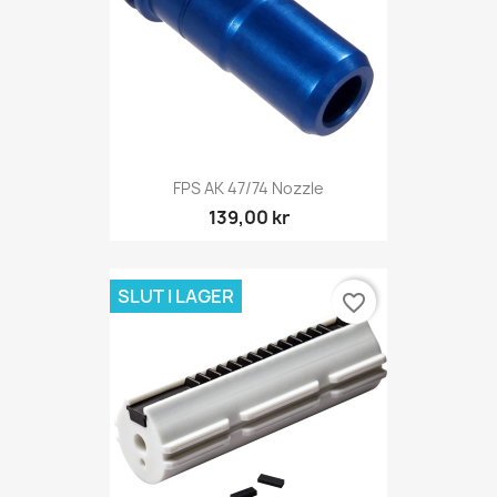
FPS AK 47/74 Nozzle
139,00 kr
SLUT I LAGER
favorite_border