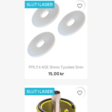
SLUT I LAGER
favorite_border
FPS 3 X AOE Shims Tjocklek 3mm
15,00 kr
SLUT I LAGER
favorite_border