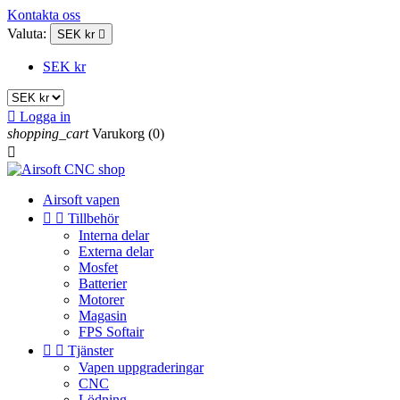
Kontakta oss
Valuta:
SEK kr

SEK kr

Logga in
shopping_cart
Varukorg
(0)

Airsoft vapen


Tillbehör
Interna delar
Externa delar
Mosfet
Batterier
Motorer
Magasin
FPS Softair


Tjänster
Vapen uppgraderingar
CNC
Lödning