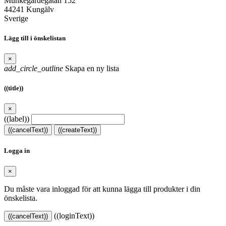
Munkegärdegatan 152
44241 Kungälv
Sverige
Lägg till i önskelistan
×
add_circle_outline
Skapa en ny lista
((title))
×
((label))
((cancelText))
((createText))
Logga in
×
Du måste vara inloggad för att kunna lägga till produkter i din
önskelista.
((loginText))
((cancelText))