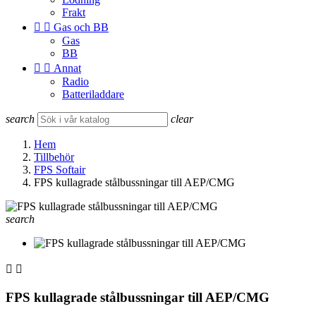
Frakt


Gas och BB
Gas
BB


Annat
Radio
Batteriladdare
search
clear
Hem
Tillbehör
FPS Softair
FPS kullagrade stålbussningar till AEP/CMG
search


FPS kullagrade stålbussningar till AEP/CMG