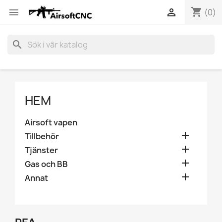
shopping_cart


(0)
search
HEM
Airsoft vapen

Tillbehör

Tjänster

Gas och BB

Annat