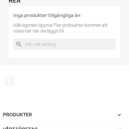
REA
Inga produkter tillgängliga än
Håll ögonen öppna! Fler prdoukter kommer att
visas här när de läggs till.
search
Facebook
PRODUKTER
