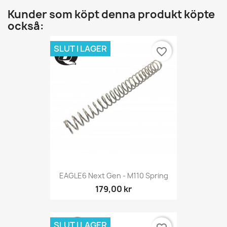
Kunder som köpt denna produkt köpte
också:
SLUT I LAGER
favorite_border
EAGLE6 Next Gen - M110 Spring
179,00 kr
SLUT I LAGER