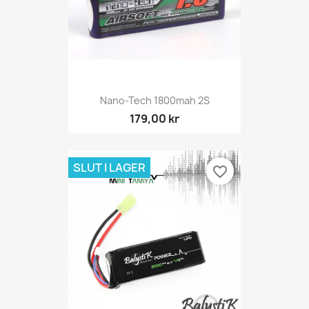
Nano-Tech 1800mah 2S
179,00 kr
SLUT I LAGER
favorite_border