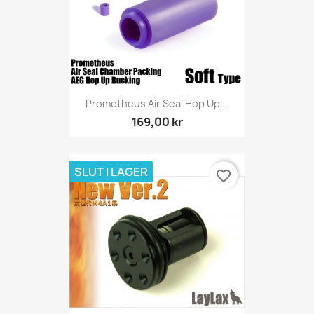
Prometheus Air Seal Hop Up...
169,00 kr
SLUT I LAGER
favorite_border