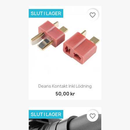
SLUT I LAGER
favorite_border
Deans Kontakt Inkl Lödning
50,00 kr
SLUT I LAGER
favorite_border