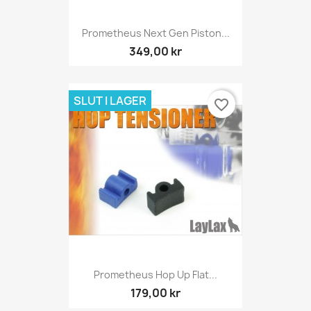
Prometheus Next Gen Piston...
349,00 kr
SLUT I LAGER
favorite_border
Prometheus Hop Up Flat...
179,00 kr