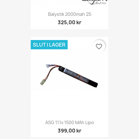
Balystik 2000mah 2S
325,00 kr
SLUT I LAGER
favorite_border
ASG 11.1v 1500 MAh Lipo
399,00 kr