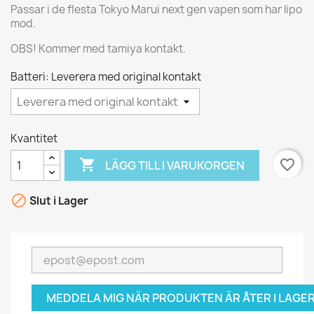
Passar i de flesta Tokyo Marui next gen vapen som har lipo
mod.
OBS! Kommer med tamiya kontakt.
Batteri: Leverera med original kontakt
Kvantitet

favorite_border
LÄGG TILL I VARUKORGEN

Slut i Lager
MEDDELA MIG NÄR PRODUKTEN ÄR ÅTER I LAGER