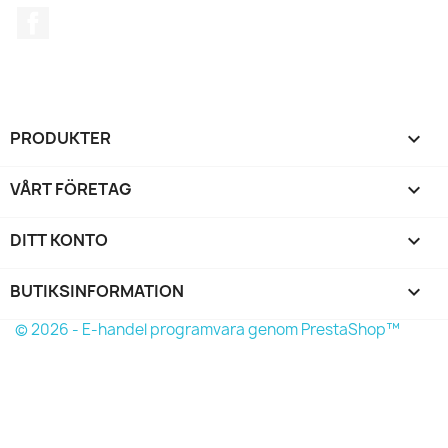
Facebook
PRODUKTER

VÅRT FÖRETAG

DITT KONTO

BUTIKSINFORMATION
keyboard_arrow_down
© 2026 - E-handel programvara genom PrestaShop™