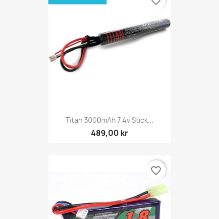
favorite_border
Titan 3000mAh 7.4v Stick...
489,00 kr
favorite_border