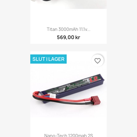
Titan 3000mAh 11.1v...
569,00 kr
SLUT I LAGER
favorite_border
Nano-Tech 1200mah 2S