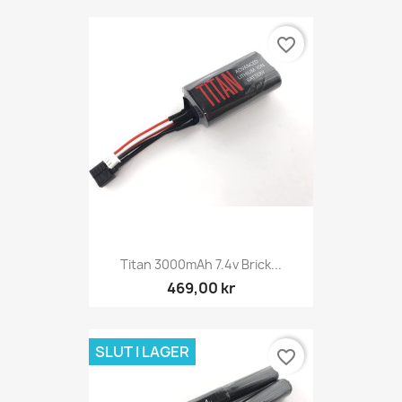
favorite_border
Titan 3000mAh 7.4v Brick...
469,00 kr
SLUT I LAGER
favorite_border