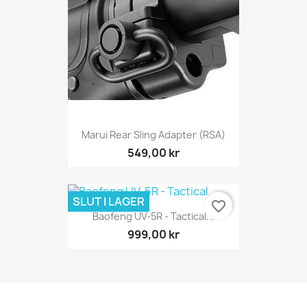
Marui Rear Sling Adapter (RSA)
549,00 kr
SLUT I LAGER
favorite_border
Baofeng UV-5R - Tactical...
999,00 kr