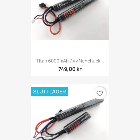
Titan 6000mAh 7.4v Nunchuck...
749,00 kr
SLUT I LAGER
favorite_border