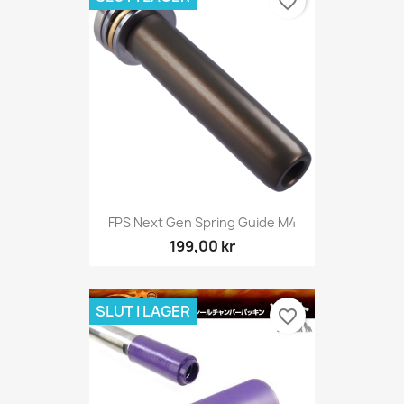
favorite_border
FPS Next Gen Spring Guide M4
199,00 kr
SLUT I LAGER
favorite_border