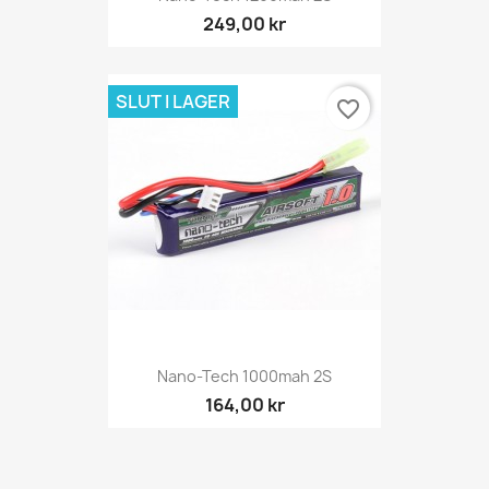
249,00 kr
SLUT I LAGER
favorite_border
Nano-Tech 1000mah 2S
164,00 kr